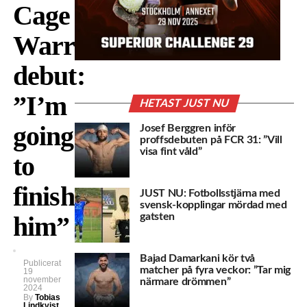
Cage
Warriors
debut:
”I’m
HETAST JUST NU
going
Josef Berggren inför
proffsdebuten på FCR 31: ”Vill
visa fint våld”
to
finish
JUST NU: Fotbollsstjärna med
svensk-kopplingar mördad med
him”
gatsten
Bajad Damarkani kör två
Publicerat
matcher på fyra veckor: ”Tar mig
19
november
närmare drömmen”
2024
By
Tobias
Lindkvist