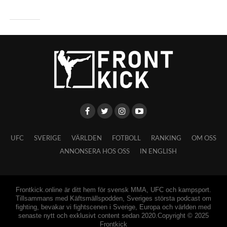
UFC
SVERIGE
VÄRLDEN
FOTBOLL
RANKING
OM OSS
ANNONSERA HOS OSS
IN ENGLISH
Frontkick.online är ditt hem för svensk MMA, UFC och kampsport.
Tillsammans med Käftsmällspodden, Sveriges största podcast om
fighting, bevakar vi fightscenen i Sverige, Europa och världen med
senaste nytt och exklusivt content sedan 2020.Copyright © 2025
Frontkick