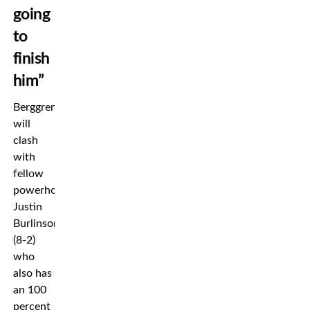
going
to
finish
him”
Berggren
will
clash
with
fellow
powerhouse
Justin
Burlinson
(8-2)
who
also has
an 100
percent