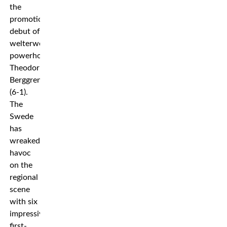
the
promotional
debut of
welterweight
powerhouse
Theodor
Berggren
(6-1).
The
Swede
has
wreaked
havoc
on the
regional
scene
with six
impressive
first-