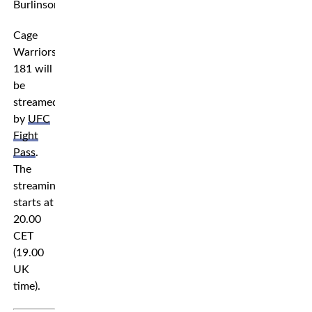
Burlinson.
Cage
Warriors
181 will
be
streamed
by
UFC
Fight
Pass
.
The
streaming
starts at
20.00
CET
(19.00
UK
time).