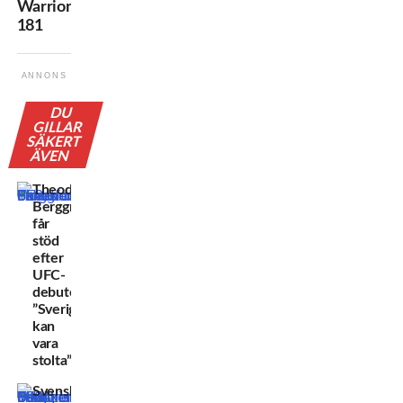
Warriors
181
ANNONS
DU
GILLAR
SÄKERT
ÄVEN
Theodor
Berggren
får
stöd
efter
UFC-
debuten:
”Sverige
kan
vara
stolta”
Svensken