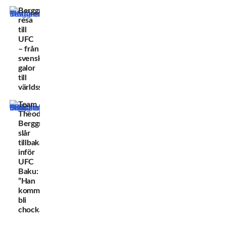
Berggrens
resa
till
UFC
– från
svenska
galor
till
världsscenen
Team
Theodor
Berggren
slår
tillbaka
inför
UFC
Baku:
”Han
kommer
bli
chockad”