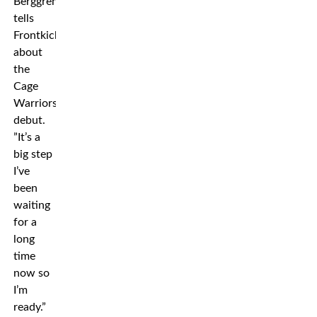
Berggren
tells
Frontkick
about
the
Cage
Warriors
debut.
”It’s a
big step
I’ve
been
waiting
for a
long
time
now so
I’m
ready.”