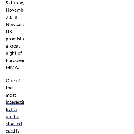
Saturday,
November
23, in
Newcastle,
UK,
promising
a great
night of
European
MMA.
One of
the
most
interesting
fights
on the
stacked
card
is