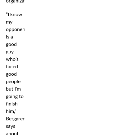
organization.
”I know
my
opponent
is a
good
guy
who’s
faced
good
people
but I’m
going to
finish
him,”
Berggren
says
about