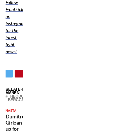
Follow
Frontkick
on
Instagram
for the
latest
fight
news!
RELATERADE
ÄMNEN:
THEODOR
BERGGREN
NÄSTA
Dumitru
Girlean
up for