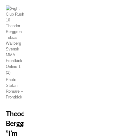
Photo:
Stefan
Romare –
Frontkick
Theodor
Berggren:
”I’m