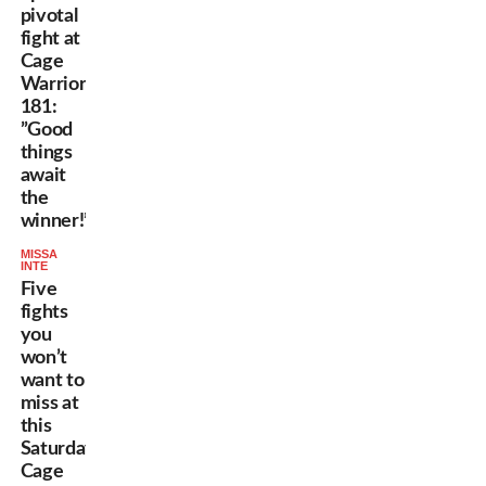
pivotal
fight at
Cage
Warriors
181:
”Good
things
await
the
winner!”
MISSA
INTE
Five
fights
you
won’t
want to
miss at
this
Saturday’s
Cage