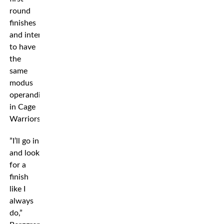
round
finishes
and intends
to have
the
same
modus
operandi
in Cage
Warriors.
”I’ll go in
and look
for a
finish
like I
always
do,”