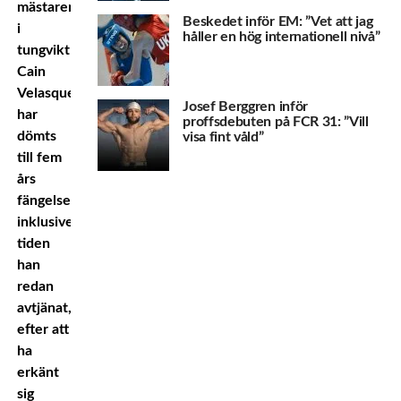
mästaren
Beskedet inför EM: ”Vet att jag
i
håller en hög internationell nivå”
tungvikt
Cain
Velasquez
Josef Berggren inför
har
proffsdebuten på FCR 31: ”Vill
dömts
visa fint våld”
till fem
års
fängelse,
inklusive
tiden
han
redan
avtjänat,
efter att
ha
erkänt
sig