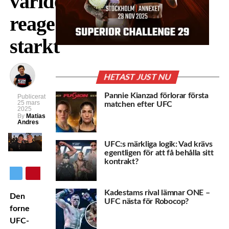
världen
reagerar
starkt
HETAST JUST NU
Pannie Kianzad förlorar första
Publicerat
25 mars
matchen efter UFC
2025
By
Matias
Andres
UFC:s märkliga logik: Vad krävs
egentligen för att få behålla sitt
kontrakt?
Kadestams rival lämnar ONE –
Den
UFC nästa för Robocop?
forne
UFC-