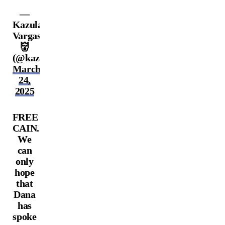
—
Kazula
Vargas
👹
(@kazulavargasufc)
March
24,
2025
FREE
CAIN.
We
can
only
hope
that
Dana
has
spoke