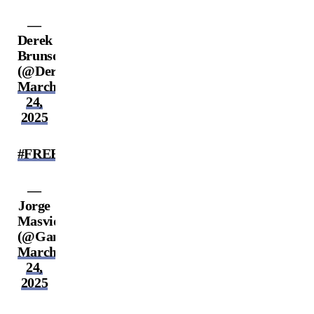
—
Derek
Brunson
(@DerekBrunson)
March
24,
2025
#FREECAIN
—
Jorge
Masvidal
(@GamebredFighter)
March
24,
2025