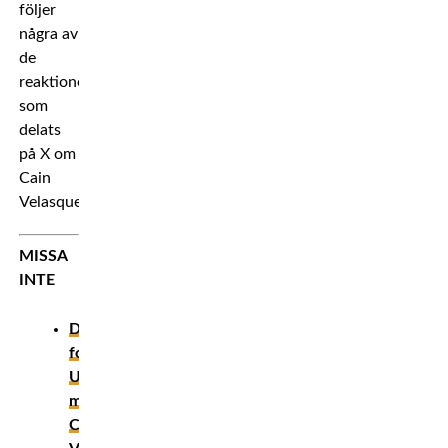
följer
några av
de
reaktioner
som
delats
på X om
Cain
Velasquez.
MISSA
INTE
Den
forne
UFC-
mästaren
Cain