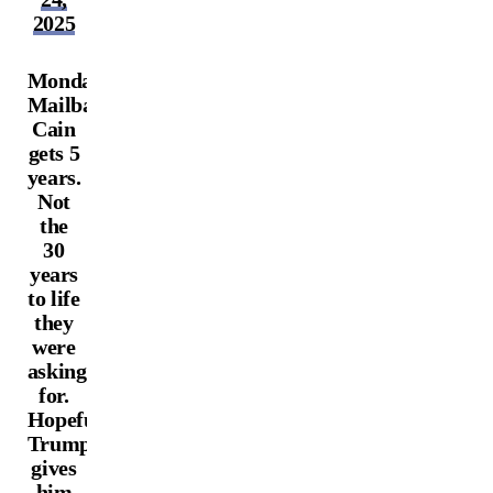
2025
Monday
Mailbag!
Cain
gets 5
years.
Not
the
30
years
to life
they
were
asking
for.
Hopefully,
Trump
gives
him