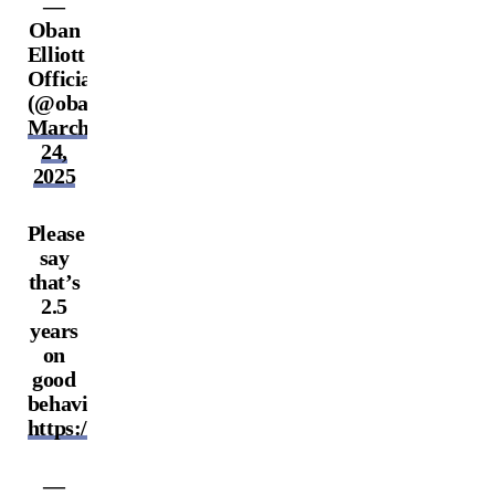
—
Oban
Elliott
Official
(@obanelliottufc)
March
24,
2025
Please
say
that’s
2.5
years
on
good
behaviour?
https://t.co/eu9sbBwsAv
—