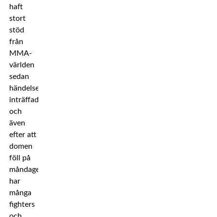
haft
stort
stöd
från
MMA-
världen
sedan
händelsen
inträffade
och
även
efter att
domen
föll på
måndagen
har
många
fighters
och