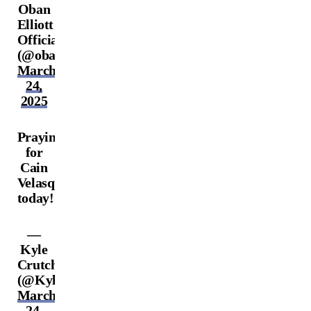
Oban
Elliott
Official
(@obanelliottufc)
March
24,
2025
Praying
for
Cain
Velasquez
today!
—
Kyle
Crutchmer
(@KyleCrutchmer)
March
24,