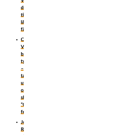
Velasquez
döms
till
långt
fängelsestraff
Cain
Velasquez
bryter
tystnaden
–
talar
ut
om
skjutningen:
”Gjorde
fel”
Joe
Rogan