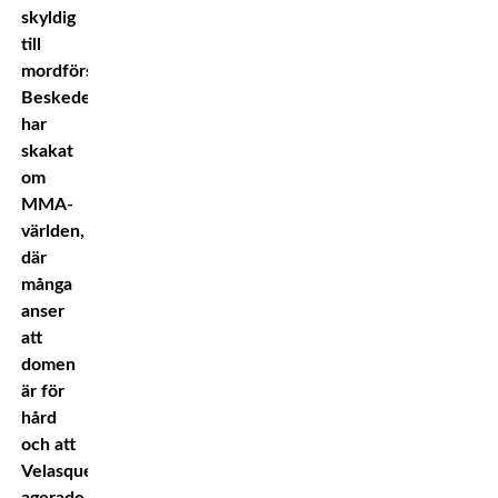
skyldig
till
mordförsök.
Beskedet
har
skakat
om
MMA-
världen,
där
många
anser
att
domen
är för
hård
och att
Velasquez