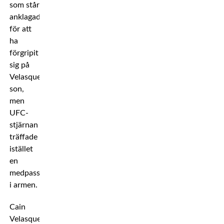
som står
anklagad
för att
ha
förgripit
sig på
Velasquez
son,
men
UFC-
stjärnan
träffade
istället
en
medpassagerare
i armen.
Cain
Velasquez har