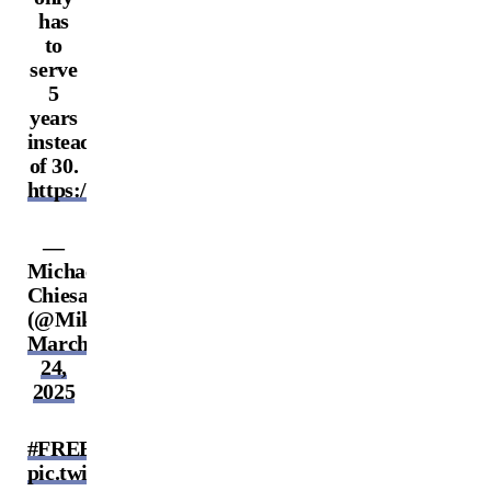
has
to
serve
5
years
instead
of 30.
https://t.co/FkjHNNzeSN
—
Michael
Chiesa
(@MikeMav22)
March
24,
2025
#FREEcainVELASQUEZ
pic.twitter.com/nZ8eBdklxh