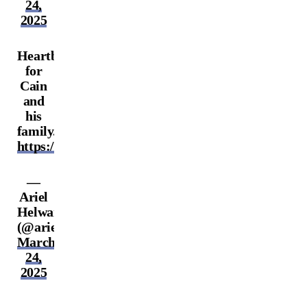
24,
2025
Heartbroken
for
Cain
and
his
family.
https://t.co/oRYi93yG8A
—
Ariel
Helwani
(@arielhelwani)
March
24,
2025