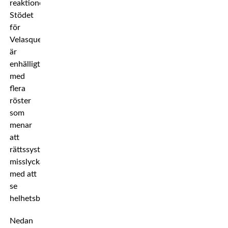
reaktioner.
Stödet
för
Velasquez
är
enhälligt,
med
flera
röster
som
menar
att
rättssystemet
misslyckats
med att
se
helhetsbilden.
Nedan