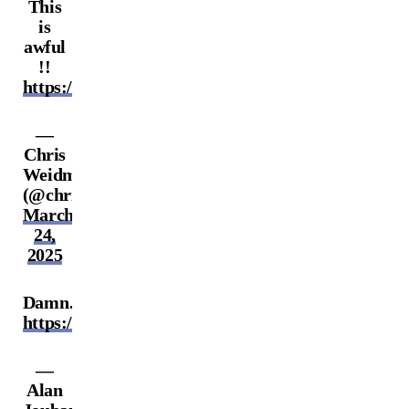
This
is
awful
!!
https://t.co/VM420JX8mX
—
Chris
Weidman
(@chrisweidman)
March
24,
2025
Damn…
https://t.co/pjZOJKo7hm
—
Alan