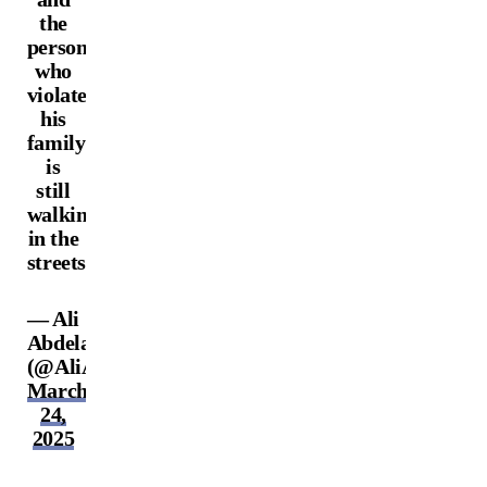
the
person
who
violated
his
family
is
still
walking
in the
streets
— Ali
Abdelaziz
(@AliAbdelaziz00)
March
24,
2025