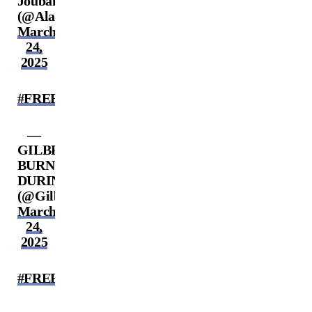
Jouban
(@AlanJouban)
March
24,
2025
#FREECAIN
—
GILBERT
BURNS
DURINHO
(@GilbertDurinho)
March
24,
2025
#FREECAIN