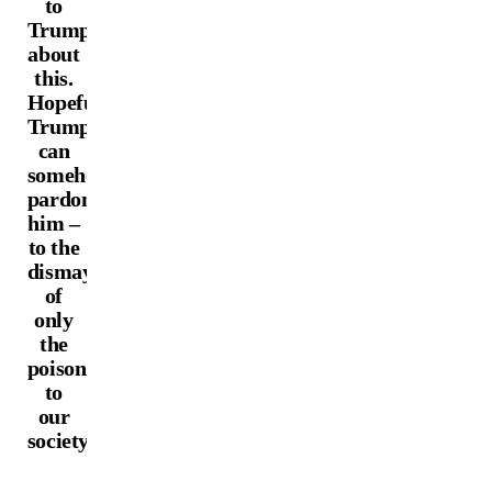
to
Trump
about
this.
Hopefully
Trump
can
somehow
pardon
him –
to the
dismay
of
only
the
poison
to
our
society