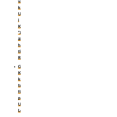
vägrar
kommentera
UFC
i
Kanada:
”Jag
åker
hellre
till
Ryssland”
Guram
Kutateladze
kommenterar
tuffa
förlusten
på
UFC
London