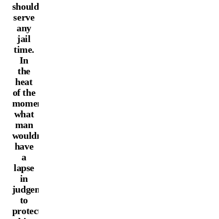
shouldn’t
serve
any
jail
time.
In
the
heat
of the
moment,
what
man
wouldn’t
have
a
lapse
in
judgement
to
protect