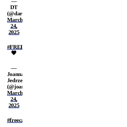
—
DT
(@darrentill2)
March
24,
2025
#FREECAIN
🖤
—
Joanna
Jedrzejczyk
(@joannamma)
March
24,
2025
#freecain