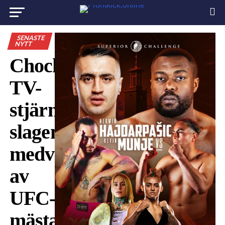
SENASTE
NYTT
Chockscener:
TV-
stjärnan
slagen
medvetslös
av
UFC-
mästaren