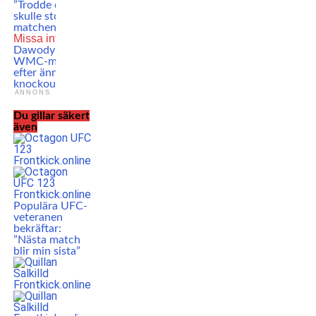
”Trodde domaren
skulle stoppa
matchen”
Missa inte
Dalian
Dawody blir ny
WMC-mästare
efter ännu en
knockoutvinst!
ANNONS
Du gillar säkert
även
Populära UFC-
veteranen
bekräftar:
”Nästa match
blir min sista”