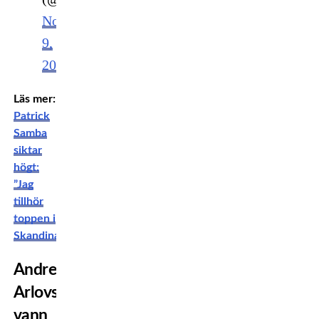
November
9,
2025
Läs mer:
Patrick
Samba
siktar
högt:
”Jag
tillhör
toppen i
Skandinavien”
Andrei
Arlovski
vann