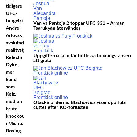
tidigare
UFC-
tungviktsmästaren
Van vs Pantoja 2 toppar UFC 331 – Arman
Andrei
Tsarukyan återvänder
Arlovski
avslutade
realitystjärnan
Uppgifterna som får brittiska boxningsfansen
Kelechi
att gråta
Dyke,
mer
känd
som
Kelz,
med en
Otäcka bilderna: Blachowicz visar upp fula
cuttet efter KO-förlusten
brutal
knockout
i Misfits
Boxing.