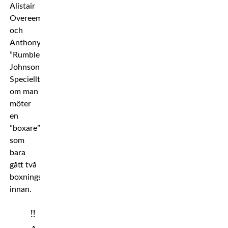
Alistair
Overeem
och
Anthony
”Rumble”
Johnson.
Speciellt
om man
möter
en
”boxare”
som
bara
gått två
boxningsmatcher
innan.
‼️