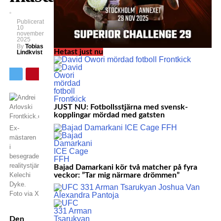
Publicerat
10
november
2025
By
Tobias
Hetast just nu
Lindkvist
JUST NU: Fotbollsstjärna med svensk-
kopplingar mördad med gatsten
Ex-
mästaren
i
besegrade
realitystjärnan
Bajad Damarkani kör två matcher på fyra
veckor: ”Tar mig närmare drömmen”
Kelechi
Dyke.
Foto via X
Den