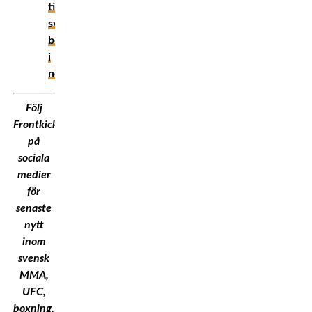
till
svensk
boxning
i
november
Följ
Frontkick.Online
på
sociala
medier
för
senaste
nytt
inom
svensk
MMA,
UFC,
boxning,