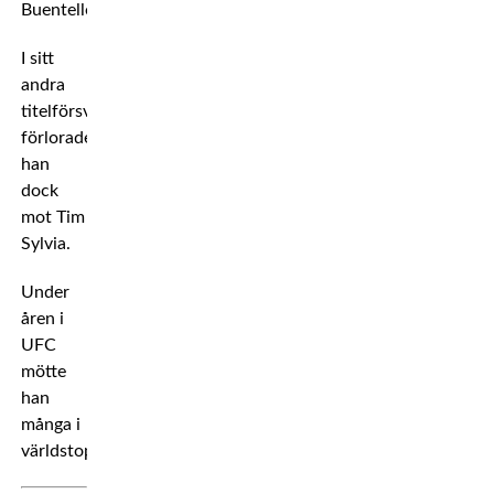
Buentello.
I sitt
andra
titelförsvar
förlorade
han
dock
mot Tim
Sylvia.
Under
åren i
UFC
mötte
han
många i
världstoppen.