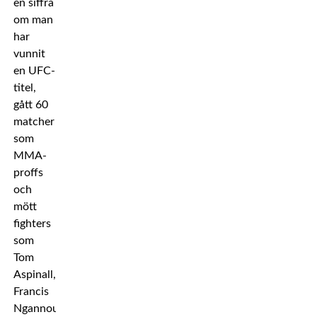
en siffra
om man
har
vunnit
en UFC-
titel,
gått 60
matcher
som
MMA-
proffs
och
mött
fighters
som
Tom
Aspinall,
Francis
Ngannou,