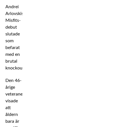
Andrei
Arlovskis
Misfits-
debut
slutade
som
befarat
med en
brutal
knockout.
Den 46-
årige
veteranen
visade
att
åldern
bara är