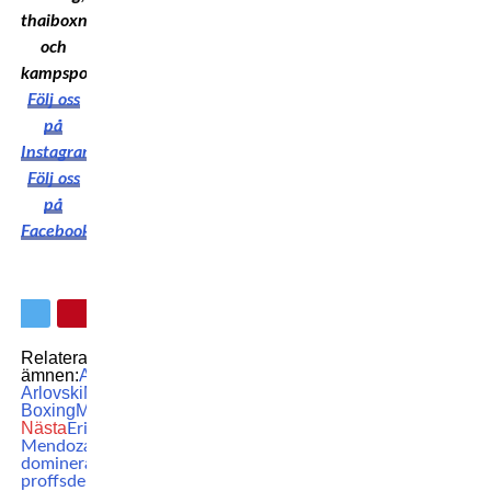
thaiboxning
och
kampsport!
Följ oss
på
Instagram
Följ oss
på
Facebook
Relaterade
ämnen:
Andrei
Arlovski
Misfits
Boxing
MMA
UFC
Nästa
Erick
Mendoza
dominerade i
proffsdebuten: