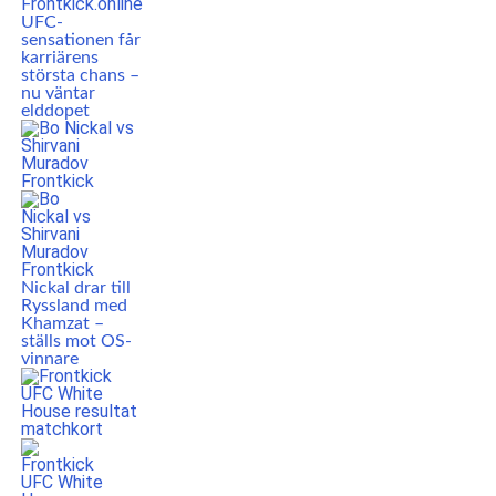
UFC-
sensationen får
karriärens
största chans –
nu väntar
elddopet
Nickal drar till
Ryssland med
Khamzat –
ställs mot OS-
vinnare