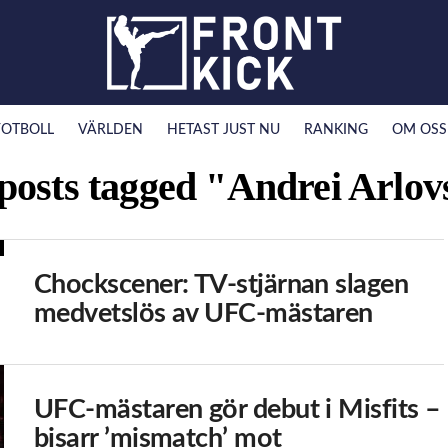
FOTBOLL
VÄRLDEN
HETAST JUST NU
RANKING
OM OSS
 posts tagged "Andrei Arlov
Chockscener: TV-stjärnan slagen
medvetslös av UFC-mästaren
UFC-mästaren gör debut i Misfits –
bisarr ’mismatch’ mot