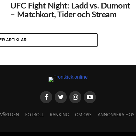
UFC Fight Night: Ladd vs. Dumont
– Matchkort, Tider och Stream
ER ARTIKLAR
VÄRLDEN
FOTBOLL
RANKING
OM OSS
ANNONSERA HOS 