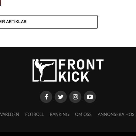
ER ARTIKLAR
VÄRLDEN
FOTBOLL
RANKING
OM OSS
ANNONSERA HOS 