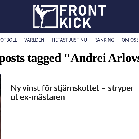
FOTBOLL
VÄRLDEN
HETAST JUST NU
RANKING
OM OSS
 posts tagged "Andrei Arlov
Ny vinst för stjärnskottet – stryper
ut ex-mästaren