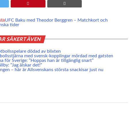
sta
UFC Baku med Theodor Berggren – Matchkort och
nska tider
AR SÄKERT ÄVEN
tbollsspelare dödad av blixten
bollsstjärna med svensk-kopplingar mördad med gatsten
a för Sverige: ”Hoppas han är tillgänglig snart”
llby: ”Jag älskar det!”
ongen – här är Allsvenskans största snackisar just nu