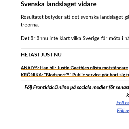
Svenska landslaget vidare
Resultatet betyder att det svenska landslaget gå
treorna.
Det är ännu inte klart vilka Sverige får möta i n
HETAST JUST NU
ANALYS: Han blir Justin Gaethjes nästa motståndare
KRÖNIKA: ”Blodsport?!” Public service gör bort sig t
Följ Frontkick.Online på sociala medier för sen
k
Följ 
Följ 