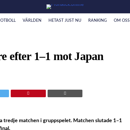
FOTBOLL
VÄRLDEN
HETAST JUST NU
RANKING
OM OSS
e efter 1–1 mot Japan
ga tredje matchen i gruppspelet. Matchen slutade 1–1
inal.