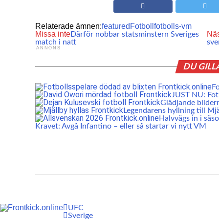
Relaterade ämnen:
featured
Fotboll
fotbolls-vm
Missa inte
Nä
Därför nobbar statsminstern Sveriges
match i natt
sve
ANNONS
DU GILL
Fo
JUST NU: Fot
Glädjande bildern
Legendarens hyllning till Mjä
Halvvägs in i säs
Kravet: Avgå Infantino – eller så startar vi nytt VM
UFC
Sverige