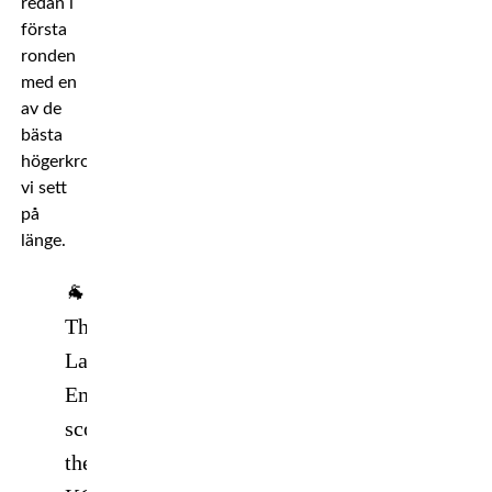
redan i
första
ronden
med en
av de
bästa
högerkrokar
vi sett
på
länge.
🐐
The
Last
Emperor
scores
the