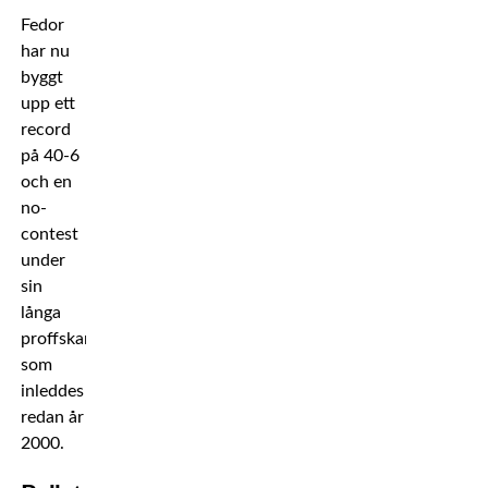
Fedor
har nu
byggt
upp ett
record
på 40-6
och en
no-
contest
under
sin
långa
proffskarriär
som
inleddes
redan år
2000.