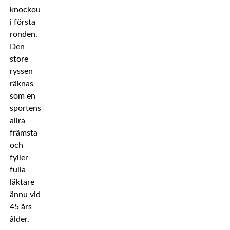
knockout
i första
ronden.
Den
store
ryssen
räknas
som en
sportens
allra
främsta
och
fyller
fulla
läktare
ännu vid
45 års
ålder.