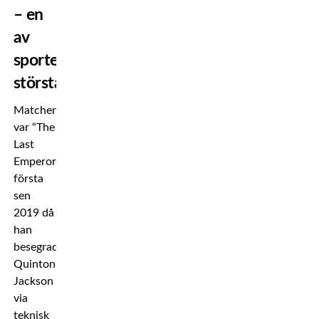
– en
av
sportens
största
Matchen
var “The
Last
Emperors”
första
sen
2019 då
han
besegrade
Quinton
Jackson
via
teknisk