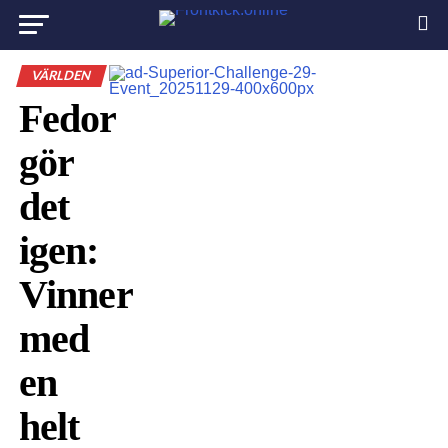
VÄRLDEN
Fedor
gör
det
igen:
Vinner
med
en
helt