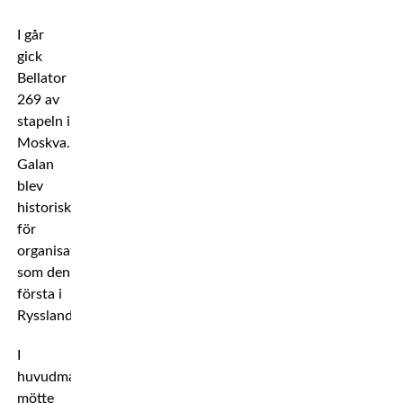
I går
gick
Bellator
269 av
stapeln i
Moskva.
Galan
blev
historiskt
för
organisationen
som den
första i
Ryssland.
I
huvudmatchen
mötte