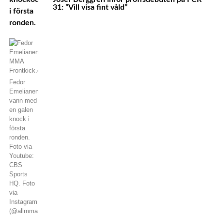
31: ”Vill visa fint våld”
i första
ronden.
Fedor
Emelianenko
vann med
en galen
knock i
första
ronden.
Foto via
Youtube:
CBS
Sports
HQ. Foto
via
Instagram:
(@allmmaupdates)