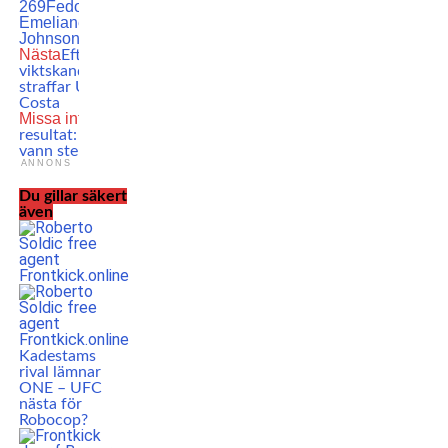
269
Fedor
Emelianenko
MMA
Tim
Johnson
Nästa
Efter
viktskandalen: Så här
straffar UFC Paulo
Costa
Missa inte
UFC-
resultat: Marvin Vettori
vann stenhårda kriget
ANNONS
Du gillar säkert
även
Kadestams
rival lämnar
ONE – UFC
nästa för
Robocop?