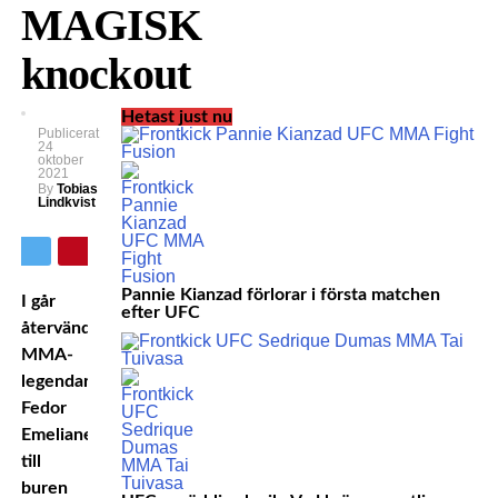
MAGISK
knockout
Hetast just nu
Publicerat
24
oktober
2021
By
Tobias
Lindkvist
Pannie Kianzad förlorar i första matchen
I går
efter UFC
återvände
MMA-
legendaren
Fedor
Emelianenko
till
buren