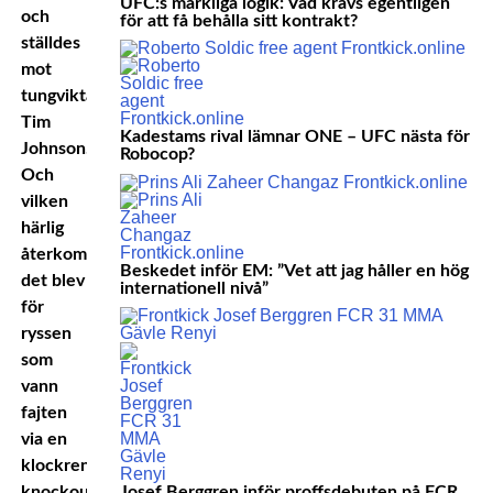
UFC:s märkliga logik: Vad krävs egentligen
och
för att få behålla sitt kontrakt?
ställdes
mot
tungviktaren
Tim
Kadestams rival lämnar ONE – UFC nästa för
Johnson.
Robocop?
Och
vilken
härlig
återkomst
Beskedet inför EM: ”Vet att jag håller en hög
det blev
internationell nivå”
för
ryssen
som
vann
fajten
via en
klockren
knockout
Josef Berggren inför proffsdebuten på FCR