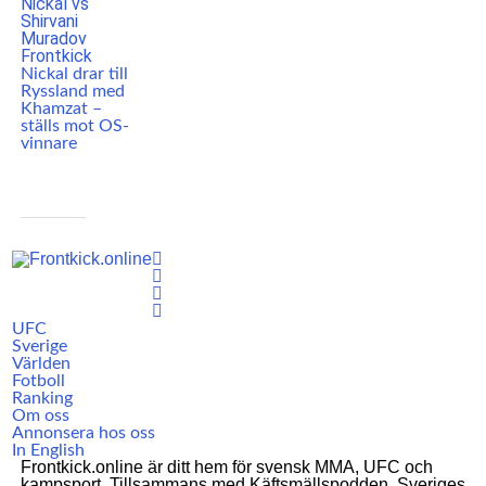
Nickal drar till
Ryssland med
Khamzat –
ställs mot OS-
vinnare
UFC
Sverige
Världen
Fotboll
Ranking
Om oss
Annonsera hos oss
In English
Frontkick.online är ditt hem för svensk MMA, UFC och
kampsport. Tillsammans med Käftsmällspodden, Sveriges