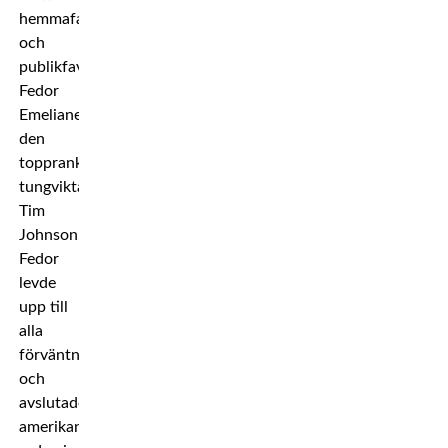
hemmafajtern
och
publikfavoriten
Fedor
Emelianenko
den
topprankade
tungviktaren
Tim
Johnson.
Fedor
levde
upp till
alla
förväntningar
och
avslutade
amerikanen