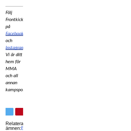
Följ
Frontkick
på
Facebook
och
Instagram
.
Vi är ditt
hem för
MMA
och all
annan
kampsport!
Relaterade
ämnen:
Bellator
Bellator