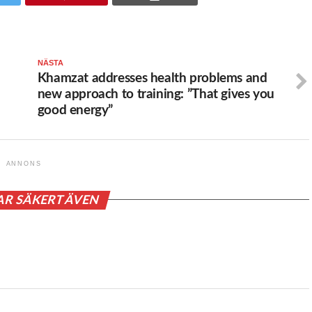
NÄSTA
Khamzat addresses health problems and
new approach to training: ”That gives you
good energy”
ANNONS
AR SÄKERT ÄVEN