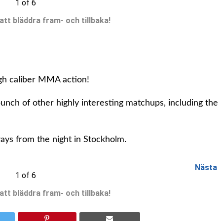
1 of 6
 att bläddra fram- och tillbaka!
igh caliber MMA action!
 bunch of other highly interesting matchups, including the
ways from the night in Stockholm.
Nästa
1 of 6
 att bläddra fram- och tillbaka!