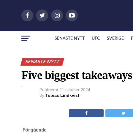
SENASTE NYTT
UFC
SVERIGE
SENASTE NYTT
Five biggest takeaway
Publicerat
21 oktober 2024
By
Tobias Lindkvist
Förgående