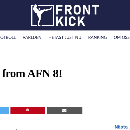
FOTBOLL
VÄRLDEN
HETAST JUST NU
RANKING
OM OSS
s from AFN 8!
Nästa