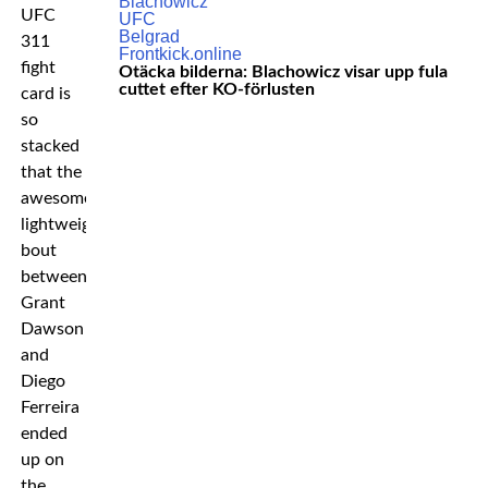
UFC
311
fight
Otäcka bilderna: Blachowicz visar upp fula
cuttet efter KO-förlusten
card is
so
stacked
that the
awesome
lightweight
bout
between
Grant
Dawson
and
Diego
Ferreira
ended
up on
the