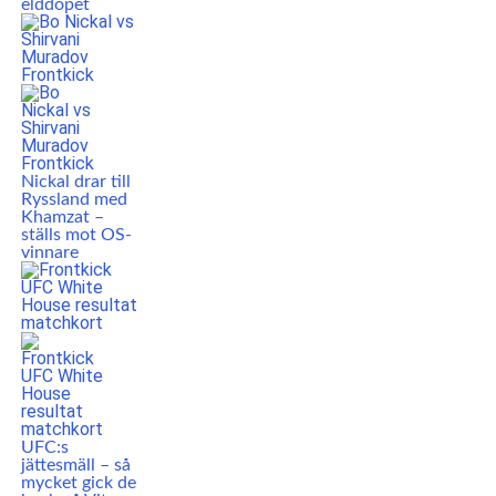
elddopet
Nickal drar till
Ryssland med
Khamzat –
ställs mot OS-
vinnare
UFC:s
jättesmäll – så
mycket gick de