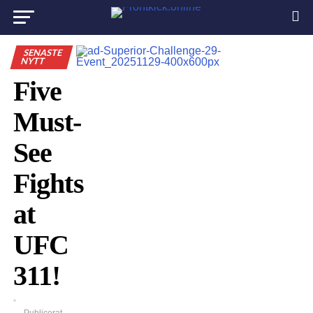
SENASTE
NYTT
Five
Must-
See
Fights
at
UFC
311!