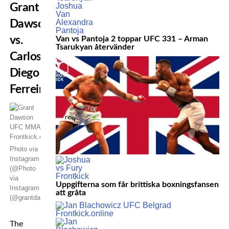
Grant
Dawson
vs.
Van vs Pantoja 2 toppar UFC 331 – Arman
Tsarukyan återvänder
Carlos
Diego
Ferreira
Photo via
Instagram
(@Photo
via
Uppgifterna som får brittiska boxningsfansen
Instagram
att gråta
(@grantdawsonkgd))
The