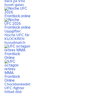
back på Vita
huset-galan
Uppgifter:
Noche UFC får
KLOCKREN
huvudmatch
Chockbeskedet:
UFC-fighter
hittad död