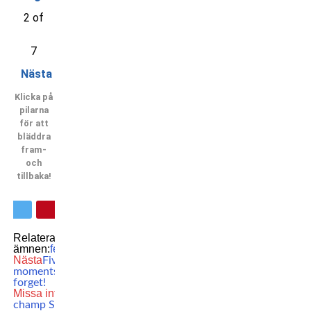
2 of
7
Nästa
Klicka på
pilarna
för att
bläddra
fram-
och
tillbaka!
Relaterade
ämnen:
featured
MMA
UFC
Nästa
Five Nordic UFC
moments we will never
forget!
Missa inte
OKTAGON
champ Sam Creasey