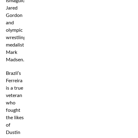
Ismagulov,
Jared
Gordon
and
olympic
wrestling
medalist
Mark
Madsen.
Brazil’s
Ferreira
is a true
veteran
who
fought
the likes
of
Dustin