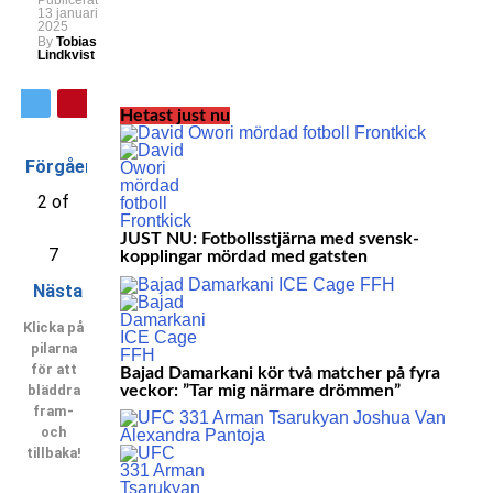
Publicerat
13 januari
2025
By
Tobias
Lindkvist
Hetast just nu
Förgående
2 of
JUST NU: Fotbollsstjärna med svensk-
7
kopplingar mördad med gatsten
Nästa
Klicka på
pilarna
för att
Bajad Damarkani kör två matcher på fyra
bläddra
veckor: ”Tar mig närmare drömmen”
fram-
och
tillbaka!