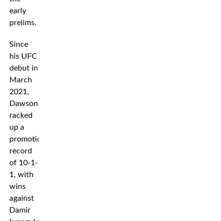
early
prelims.
Since
his UFC
debut in
March
2021,
Dawson
racked
up a
promotional
record
of 10-1-
1, with
wins
against
Damir