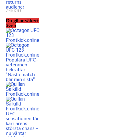
returns: ”I have a new
audience to entertain”
ANNONS
Du gillar säkert
även
Populära UFC-
veteranen
bekräftar:
”Nästa match
blir min sista”
UFC-
sensationen får
karriärens
största chans –
nu väntar