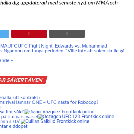
t hålla dig uppdaterad med senaste nytt om MMA och
MMA
UFC
UFC Fight Night: Edwards vs. Muhammad
s Ngannou om tunga perioden: ”Ville inte att solen skulle gå
lande –
AR SÄKERT ÄVEN
ehålla sitt kontrakt?
ms rival lämnar ONE – UFC nästa för Robocop?
a fint våld”
 på timmars varsel
min sista”
ntar elddopet