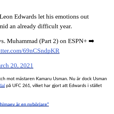
 Leon Edwards let his emotions out
mid an already difficult year.
vs. Muhammad (Part 2) on ESPN+ ➡️
witter.com/69nCSndpKR
rch 20, 2021
match mot mästaren Kamaru Usman. Nu är dock Usman
dal
på UFC 261, vilket har gjort att Edwards i stället
Chimaev är en nybörjare”