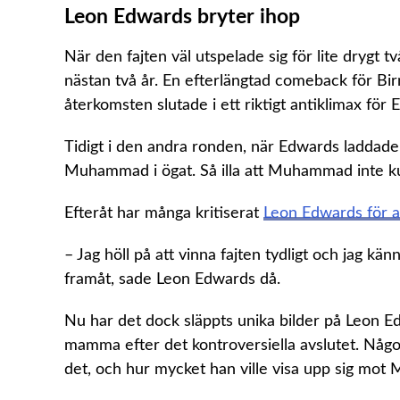
Leon Edwards bryter ihop
När den fajten väl utspelade sig för lite drygt
nästan två år. En efterlängtad comeback för Bi
återkomsten slutade i ett riktigt antiklimax för
Tidigt i den andra ronden, när Edwards laddade
Muhammad i ögat. Så illa att Muhammad inte kund
Efteråt har många kritiserat
Leon Edwards för a
– Jag höll på att vinna fajten tydligt och jag k
framåt, sade Leon Edwards då.
Nu har det dock släppts unika bilder på Leon E
mamma efter det kontroversiella avslutet. Något
det, och hur mycket han ville visa upp sig mo