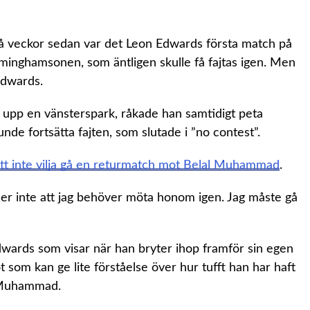
 två veckor sedan var det Leon Edwards första match på
rminghamsonen, som äntligen skulle få fajtas igen. Men
 Edwards.
 upp en vänsterspark, råkade han samtidigt peta
e fortsätta fajten, som slutade i ”no contest”.
tt inte vilja gå en returmatch mot Belal Muhammad
.
änner inte att jag behöver möta honom igen. Jag måste gå
dwards som visar när han bryter ihop framför sin egen
 som kan ge lite förståelse över hur tufft han har haft
t Muhammad.