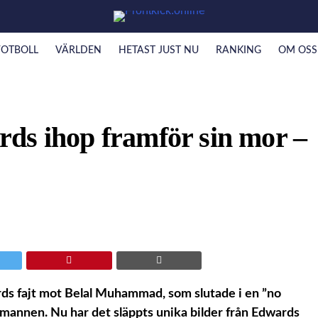
FOTBOLL
VÄRLDEN
HETAST JUST NU
RANKING
OM OSS
ds ihop framför sin mor –
ds fajt mot Belal Muhammad, som slutade i en ”no
mannen. Nu har det släppts unika bilder från Edwards