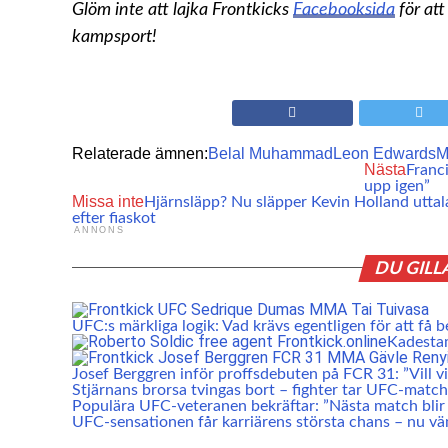
Glöm inte att lajka Frontkicks
Facebooksida
för at
kampsport!
Relaterade ämnen:
Belal Muhammad
Leon Edwards
Nästa
Franci
upp igen”
Missa inte
Hjärnsläpp? Nu släpper Kevin Holland utta
efter fiaskot
ANNONS
DU GILL
UFC:s märkliga logik: Vad krävs egentligen för att få b
Kadesta
Josef Berggren inför proffsdebuten på FCR 31: ”Vill vis
Stjärnans brorsa tvingas bort – fighter tar UFC-match
Populära UFC-veteranen bekräftar: ”Nästa match blir 
UFC-sensationen får karriärens största chans – nu vä