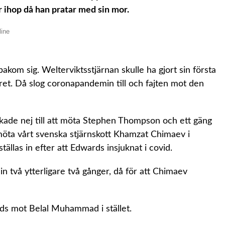
ter ihop då han pratar med sin mor.
akom sig. Welterviktsstjärnan skulle ha gjort sin första
et. Då slog coronapandemin till och fajten mot den
kade nej till att möta Stephen Thompson och ett gäng
tt möta vårt svenska stjärnskott Khamzat Chimaev i
ällas in efter att Edwards insjuknat i covid.
n två ytterligare två gånger, då för att Chimaev
rds mot Belal Muhammad i stället.