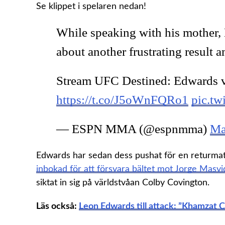
Se klippet i spelaren nedan!
While speaking with his mother,
about another frustrating result a
Stream UFC Destined: Edwards 
https://t.co/J5oWnFQRo1
pic.t
— ESPN MMA (@espnmma)
Ma
Edwards har sedan dess pushat för en retur
inbokad för att försvara bältet mot Jorge Masvi
siktat in sig på världstvåan Colby Covington.
Läs också:
Leon Edwards till attack: ”Khamzat 