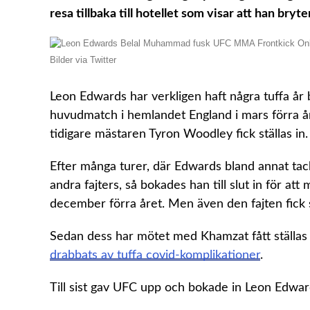
resa tillbaka till hotellet som visar att han bry
Bilder via Twitter
Leon Edwards har verkligen haft några tuffa år b
huvudmatch i hemlandet England i mars förra år
tidigare mästaren Tyron Woodley fick ställas in.
Efter många turer, där Edwards bland annat tac
andra fajters, så bokades han till slut in för a
december förra året. Men även den fajten fick st
Sedan dess har mötet med Khamzat fått ställas i
drabbats av tuffa covid-komplikationer
.
Till sist gav UFC upp och bokade in Leon Edwa