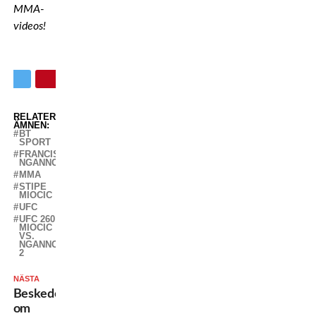
MMA-
videos!
RELATERADE
ÄMNEN:
BT
SPORT
FRANCIS
NGANNOU
MMA
STIPE
MIOCIC
UFC
UFC 260:
MIOCIC
VS.
NGANNOU
2
NÄSTA
Beskedet
om