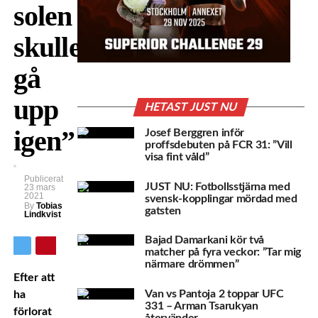
solen
skulle
gå
upp
HETAST JUST NU
igen”
Josef Berggren inför
proffsdebuten på FCR 31: ”Vill
visa fint våld”
Publicerat
JUST NU: Fotbollsstjärna med
23 mars
2021
svensk-kopplingar mördad med
By
Tobias
gatsten
Lindkvist
Bajad Damarkani kör två
matcher på fyra veckor: ”Tar mig
närmare drömmen”
Efter att
Van vs Pantoja 2 toppar UFC
ha
331 – Arman Tsarukyan
förlorat
återvänder