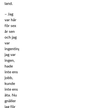
land.
– Jag
var här
för sex
år sen
och jag
var
ingenting,
jag var
ingen,
hade
inte ens
jobb,
kunde
inte ens
äta. Nu
gnäller
jag för