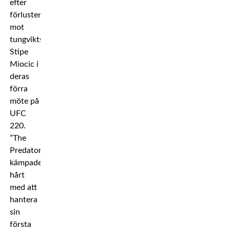
efter
förlusten
mot
tungviktsmästaren
Stipe
Miocic i
deras
förra
möte på
UFC
220.
”The
Predator”
kämpade
hårt
med att
hantera
sin
första