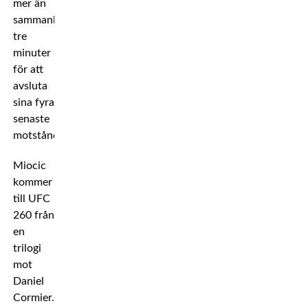
mer än
sammanlagt
tre
minuter
för att
avsluta
sina fyra
senaste
motståndare.
Miocic
kommer
till UFC
260 från
en
trilogi
mot
Daniel
Cormier.