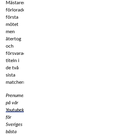
Mästaren
förlorade
första
mötet
men
återtog
och
försvarade
titeln i
de två
sista
matcherna.
Prenumerera
på vår
Youtubekanal
för
Sveriges
bästa