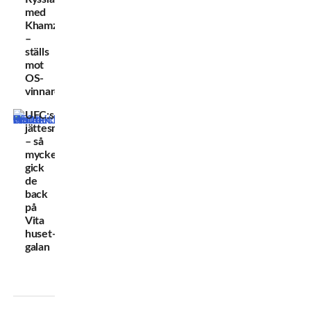
med
Khamzat
–
ställs
mot
OS-
vinnare
UFC:s
jättesmäll
– så
mycket
gick
de
back
på
Vita
huset-
galan