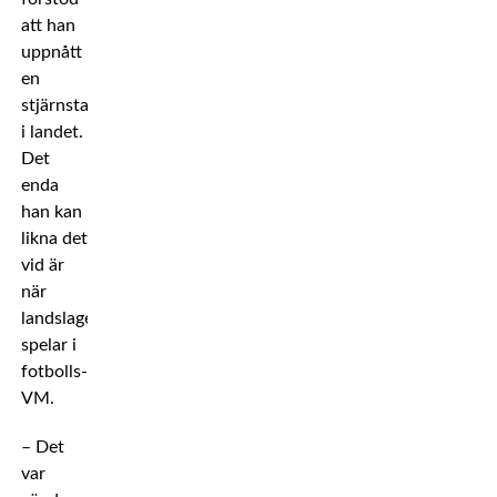
att han
uppnått
en
stjärnstatus
i landet.
Det
enda
han kan
likna det
vid är
när
landslaget
spelar i
fotbolls-
VM.
– Det
var