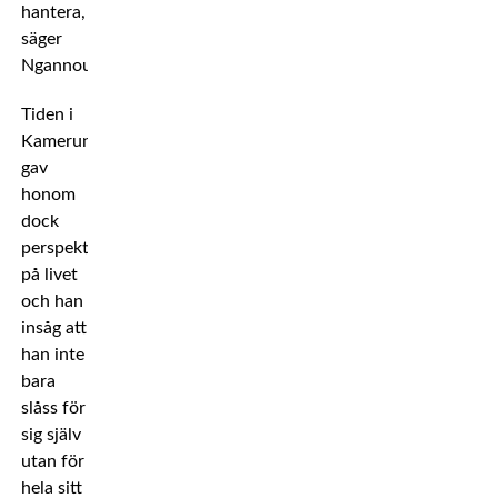
hantera,
säger
Ngannou.
Tiden i
Kamerun
gav
honom
dock
perspektiv
på livet
och han
insåg att
han inte
bara
slåss för
sig själv
utan för
hela sitt