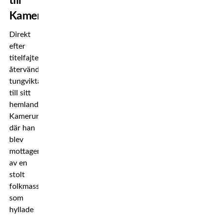
till
Kamerun
Direkt
efter
titelfajten
återvände
tungviktaren
till sitt
hemland
Kamerun
där han
blev
mottagen
av en
stolt
folkmassa
som
hyllade