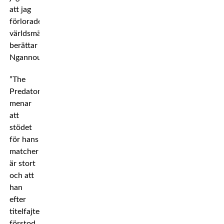
att jag
förlorade
världsmästartiteln,
berättar
Ngannou.
”The
Predator”
menar
att
stödet
för hans
matcher
är stort
och att
han
efter
titelfajten
förstod