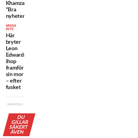
Khamzat:
”Bra
nyheter”
MISSA
INTE
Här
bryter
Leon
Edwards
ihop
framför
sin mor
– efter
fusket
ANNONS
DU
GILLAR
SÄKERT
ÄVEN