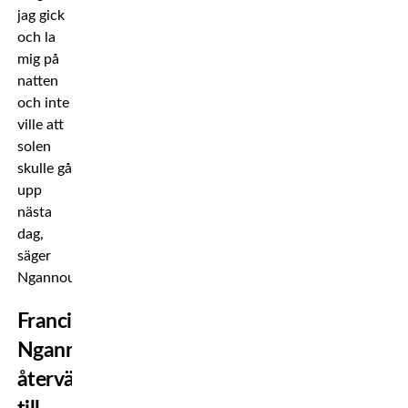
jag gick
och la
mig på
natten
och inte
ville att
solen
skulle gå
upp
nästa
dag,
säger
Ngannou.
Francis
Ngannou
återvände