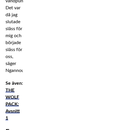
vändpunkten.
Det var
då jag
slutade
slåss för
mig och
började
slåss för
oss,
säger
Ngannou.
Se även:
THE
WOLF
PACK:
Avsnitt
1