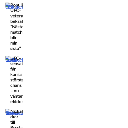
Populära
UFC-
veteranen
bekräftar:
”Nästa
match
blir
min
sista”
UFC-
sensationen
får
karriärens
största
chans
– nu
väntar
elddopet
Nickal
drar
till
Ryssland