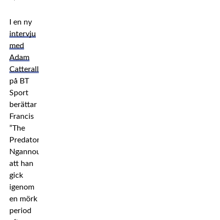
I en ny
intervju
med
Adam
Catterall
på BT
Sport
berättar
Francis
”The
Predator”
Ngannou
att han
gick
igenom
en mörk
period