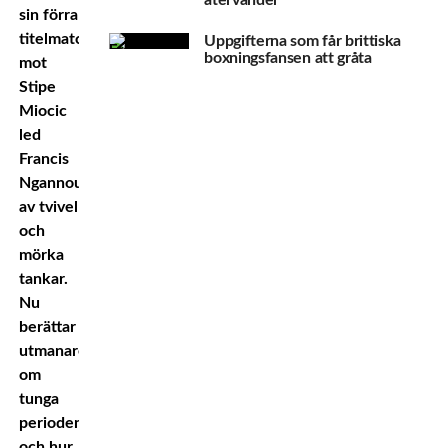
sin förra
titelmatch
Uppgifterna som får brittiska
boxningsfansen att gråta
mot
Stipe
Miocic
led
Francis
Ngannou
av tvivel
och
mörka
tankar.
Nu
berättar
utmanaren
om
tunga
perioden
och hur