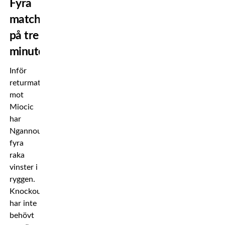
Fyra
matcher
på tre
minuter
Inför
returmatchen
mot
Miocic
har
Ngannou
fyra
raka
vinster i
ryggen.
Knockoutmaskinen
har inte
behövt