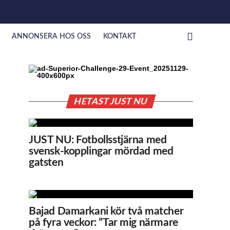
ANNONSERA HOS OSS
KONTAKT
HETAST JUST NU
JUST NU: Fotbollsstjärna med
svensk-kopplingar mördad med
gatsten
Bajad Damarkani kör två matcher
på fyra veckor: ”Tar mig närmare