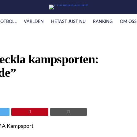
FOTBOLL
VÄRLDEN
HETAST JUST NU
RANKING
OM OSS
veckla kampsporten:
ade”