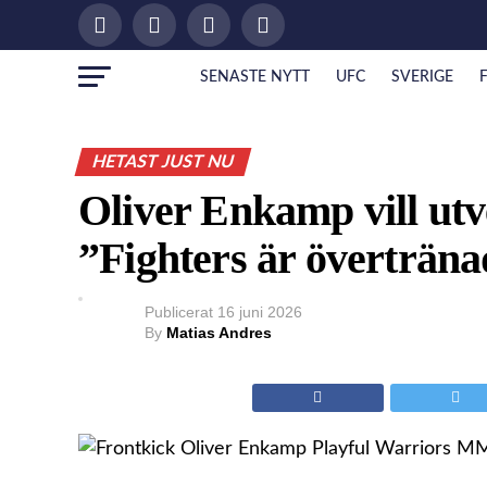
SENASTE NYTT
UFC
SVERIGE
HETAST JUST NU
Oliver Enkamp vill ut
”Fighters är överträn
Publicerat
16 juni 2026
By
Matias Andres