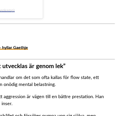
erenkamp)
– hyllar Gaethje
t utvecklas är genom lek”
 handlar om det som ofta kallas för flow state, ett
tan onödig mental belastning.
 aggression är vägen till en bättre prestation. Han
inser.
tshållet och försöker pumpa upp sig själva, men