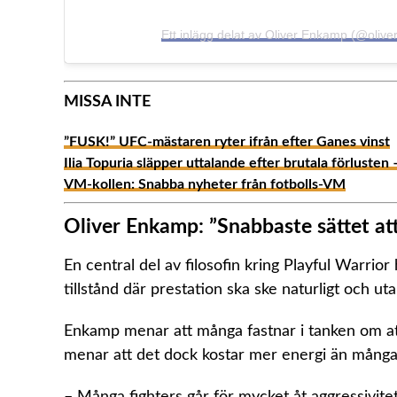
Ett inlägg delat av Oliver Enkamp (@oliv
MISSA INTE
”FUSK!” UFC-mästaren ryter ifrån efter Ganes vinst
Ilia Topuria släpper uttalande efter brutala förlusten 
VM-kollen: Snabba nyheter från fotbolls-VM
Oliver Enkamp: ”Snabbaste sättet at
En central del av filosofin kring Playful Warrior
tillstånd där prestation ska ske naturligt och u
Enkamp menar att många fastnar i tanken om att
menar att det dock kostar mer energi än många 
– Många fighters går för mycket åt aggressivite