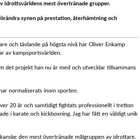
av idrottsvärldens mest övertränade grupper.
 förändra synen på prestation, återhämtning och
are och tävlande på högsta nivå har Oliver Enkamp
elar av kampsportsvärlden.
m det projekt han nu är med och utvecklar tillsammans
har normaliserats inom sporten.
er 20 år och samtidigt fightats professionellt i tretton
de i karate och kickboxning. Jag har fått en väldigt unik
är kanske den mest övertränade målgruppen av idrottare.