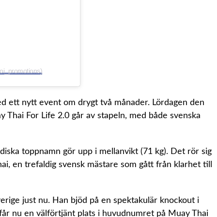
ngnoi_promotions)
med ett nytt event om drygt två månader. Lördagen den
y Thai For Life 2.0 går av stapeln, med både svenska
diska toppnamn gör upp i mellanvikt (71 kg). Det rör sig
, en trefaldig svensk mästare som gått från klarhet till
verige just nu. Han bjöd på en spektakulär knockout i
får nu en välförtjänt plats i huvudnumret på Muay Thai