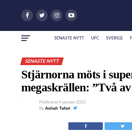
SENASTE NYTT
UFC
SVERIGE
SENASTE NYTT
Stjärnorna möts i supe
megaskrällen: ”Två av
Publicerat
4 januari 2022
By
Ashah Tafari