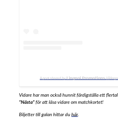
A post shared by 𝗟𝗶𝗻𝗴𝗻𝗼𝗶 𝗣𝗿𝗼𝗺𝗼𝘁𝗶𝗼𝗻𝘀 (@li
Vidare har man också hunnit färdigställa ett flerta
”Nästa”
för att läsa vidare om matchkortet!
Biljetter till galan hittar du
här
.