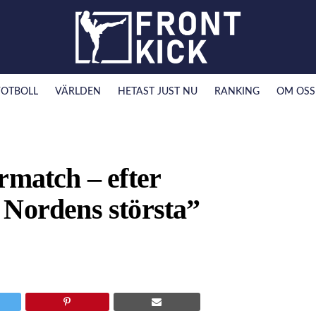
FOTBOLL
VÄRLDEN
HETAST JUST NU
RANKING
OM OSS
rmatch – efter
 Nordens största”