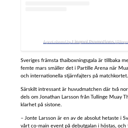
A post shared by 𝗟𝗶𝗻𝗴𝗻𝗼𝗶 𝗣𝗿𝗼𝗺𝗼𝘁𝗶𝗼𝗻𝘀 (@li
Sveriges främsta thaiboxningsgala är tillbaka 
femte mars smäller det i Partille Arena när Mua
och internationella stjärnfajters på matchkortet.
Särskilt intressant är huvudmatchen där två nor
dels om Jonathan Larsson från Tullinge Muay Thai
klarhet på sistone.
– Jonte Larsson är en av de absolut hetaste i S
vårt co-main event på debutgalan i höstas, och 