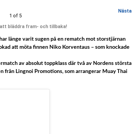
Nästa
1 of 5
 att bläddra fram- och tillbaka!
har länge varit sugen på en rematch mot storstjärnan
 bokad att möta finnen Niko Korventaus – som knockade
ermatch av absolut toppklass där två av Nordens största
n från Lingnoi Promotions, som arrangerar Muay Thai