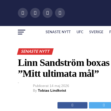
SENASTE NYTT
UFC
SVERIGE
SENASTE NYTT
Linn Sandström boxas 
”Mitt ultimata mål”
Publicerat
14 maj 2026
By
Tobias Lindkvist