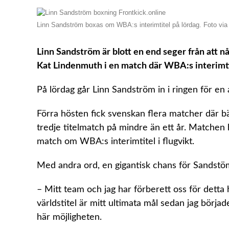
Linn Sandström boxas om WBA:s interimtitel på lördag. Foto vi
Linn Sandström är blott en end seger från att 
Kat Lindenmuth i en match där WBA:s interimtite
På lördag går Linn Sandström in i ringen för en 
Förra hösten fick svenskan flera matcher där b
tredje titelmatch på mindre än ett år. Matchen 
match om WBA:s interimtitel i flugvikt.
Med andra ord, en gigantisk chans för Sandstö
– Mitt team och jag har förberett oss för detta h
världstitel är mitt ultimata mål sedan jag börj
här möjligheten.