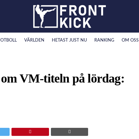
FOTBOLL
VÄRLDEN
HETAST JUST NU
RANKING
OM OSS
om VM-titeln på lördag: