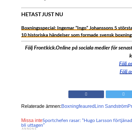
HETAST JUST NU
Boxningsspecial: Ingemar ”Ingo” Johanssons 5 störst
10 historiska händelser som formade svensk boxning
Följ Frontkick.Online på sociala medier för sen
k
Följ 
Följ 
Relaterade ämnen:
Boxning
feaured
Linn Sandström
P
Missa inte
Sportchefen rasar: ”Hugo Larsson förtjänad
bli uttagen”
ANNONS