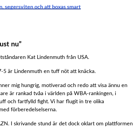
segersviten och att boxas smart
ust nu”
tståndaren Kat Lindenmuth från USA.
-5 är Lindenmuth en tuff nöt att knäcka.
änner mig hungrig, motiverad och redo att visa ännu en
are är rankad tvåa i världen på WBA-rankingen, i
 och fartfylld fight. Vi har flugit in tre olika
l med förberedelselserna.
N. I skrivande stund är det dock oklart om plattformen