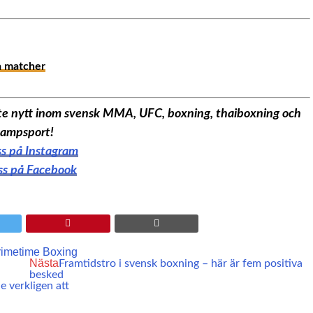
a matcher
aste nytt inom svensk MMA, UFC, boxning, thaiboxning och
ampsport!
oss på Instagram
oss på Facebook
rimetime Boxing
Nästa
Framtidstro i svensk boxning – här är fem positiva
besked
e verkligen att