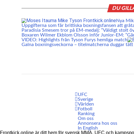
DU GILL
Nya Mike
Uppgifterna som får brittiska boxningsfansen att gråt
Paradisia Smesem tror på EM-medalj: ”Väldigt stolt öv
Boxaren Wilmer Ekblom Olsson inför Junior-EM: ”Går a
VIDEO: Highlights från Tyson Furys hemliga match
Galna boxningsveckorna – titelmatcherna duggar tätt
UFC
Sverige
Världen
Fotboll
Ranking
Om oss
Annonsera hos oss
In English
Frontkick.online är ditt hem för svensk MMA, UFC och kampspor