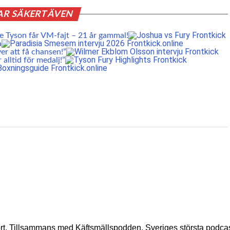
AR SÄKERT ÄVEN
 Tyson får VM-fajt – 21 år gammal!
a
er att få chansen!”
lltid för medalj!”
t. Tillsammans med Käftsmällspodden, Sveriges största podcast 