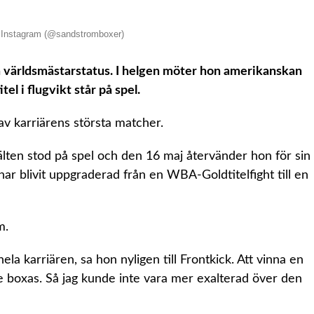
a Instagram (@sandstromboxer)
nå världsmästarstatus. I helgen möter hon amerikanskan
l i flugvikt står på spel.
av karriärens största matcher.
älten stod på spel och den 16 maj återvänder hon för sin
har blivit uppgraderad från en WBA-Goldtitelfight till en
m.
ela karriären, sa hon nyligen till Frontkick. Att vinna en
ade boxas. Så jag kunde inte vara mer exalterad över den