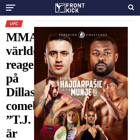
UFC
MMA-
världen
reagerar
på
Dillashaws
comeback:
”T.J.
är