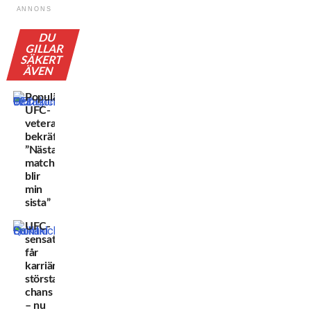
ANNONS
DU
GILLAR
SÄKERT
ÄVEN
Populära
UFC-
veteranen
bekräftar:
”Nästa
match
blir
min
sista”
UFC-
sensationen
får
karriärens
största
chans
– nu