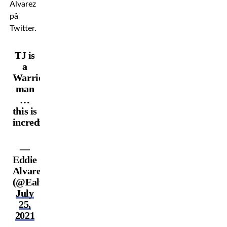
Alvarez
på
Twitter.
TJ is
a
Warrior
man
…
this is
incredible
—
Eddie
Alvarez
(@Ealvarezfight)
July
25,
2021