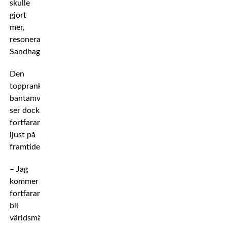
skulle
gjort
mer,
resonerar
Sandhagen.
Den
topprankade
bantamviktaren
ser dock
fortfarande
ljust på
framtiden.
– Jag
kommer
fortfarande
bli
världsmästare.