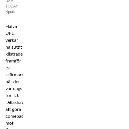
USA
TODAY
Sports
Halva
UFC
verkar
ha suttit
klistrade
framför
tv-
skärmarna
när det
var dags
för T.J.
Dillashaw
att göra
comeback
mot