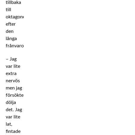
tillbaka
till
oktagonen
efter
den
långa
frånvaron.
– Jag
var lite
extra
nervös
men jag
försökte
dölja
det. Jag
var lite
lat,
fintade