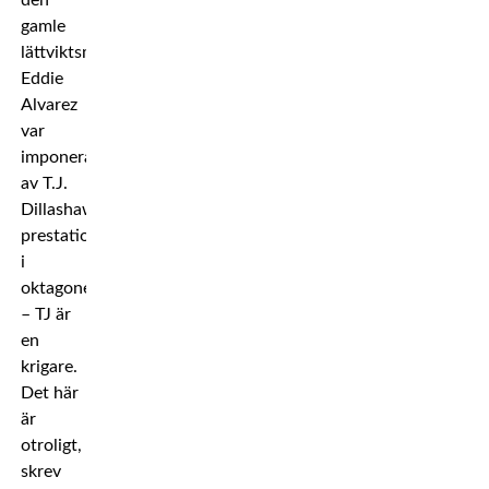
den
gamle
lättviktsmästaren
Eddie
Alvarez
var
imponerad
av T.J.
Dillashaws
prestation
i
oktagonen.
– TJ är
en
krigare.
Det här
är
otroligt,
skrev