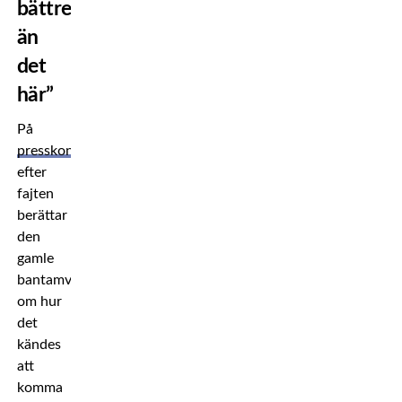
bättre
än
det
här”
På
presskonferensen
efter
fajten
berättar
den
gamle
bantamviktsmästaren
om hur
det
kändes
att
komma