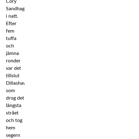
Cory
Sandhagen
i natt.
Efter
fem
tuffa
och
jämna
ronder
var det
tillslut
Dillashaw
som
drog det
längsta
strået
och tog
hem
segern