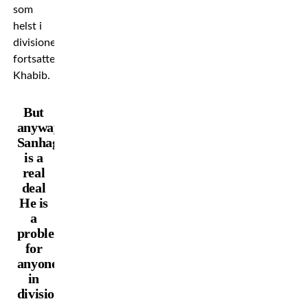
som
helst i
divisionen,
fortsatte
Khabib.
But
anyway
Sanhagen
is a
real
deal
He is
a
problem
for
anyone
in
division