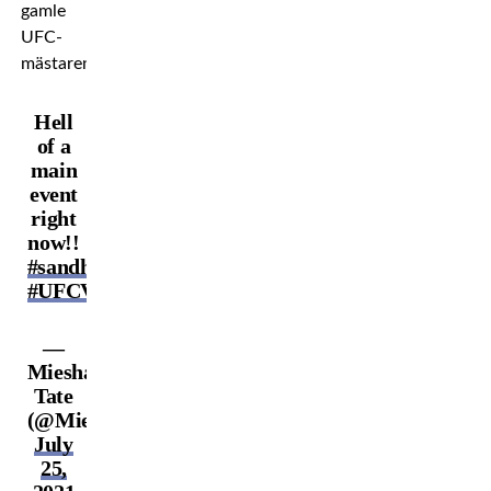
gamle
UFC-
mästaren.
Hell
of a
main
event
right
now!!
#sandhagenvsdillashaw
#UFCVegas32
—
Miesha
Tate
(@MieshaTate)
July
25,