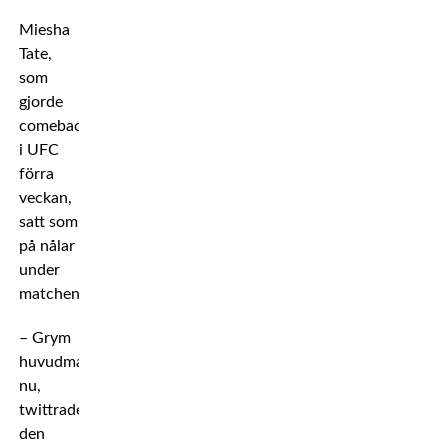
Miesha
Tate,
som
gjorde
comeback
i UFC
förra
veckan,
satt som
på nålar
under
matchen.
– Grym
huvudmatch
nu,
twittrade
den