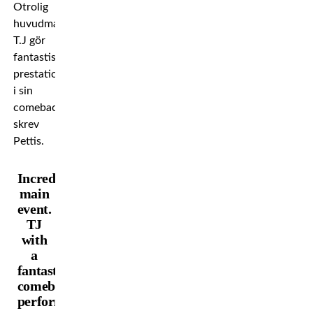
Otrolig
huvudmatch.
T.J gör
fantastisk
prestation
i sin
comeback,
skrev
Pettis.
Incredible
main
event.
TJ
with
a
fantastic
comeback
performance.