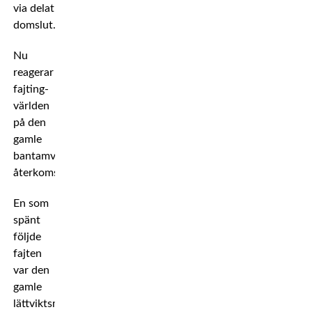
via delat
domslut.
Nu
reagerar
fajting-
världen
på den
gamle
bantamviktsmästarens
återkomst.
En som
spänt
följde
fajten
var den
gamle
lättviktsmästaren