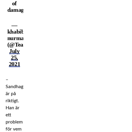
of
damage
—
khabib
nurmagomedov
(@TeamKhabib)
July
25,
2021
–
Sandhagen
är på
riktigt.
Han är
ett
problem
för vem