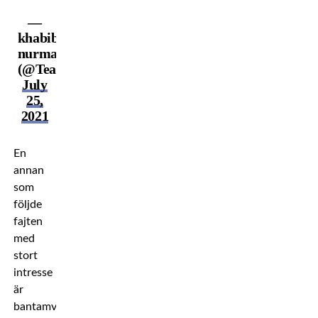
—
khabib
nurmagomedov
(@TeamKhabib)
July
25,
2021
En
annan
som
följde
fajten
med
stort
intresse
är
bantamviktsmästaren