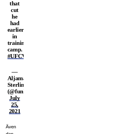
that
cut
he
had
earlier
in
training
camp.
#UFCVegas32
—
Aljamain
Sterling
(@funkmasterMMA)
July
25,
2021
Även