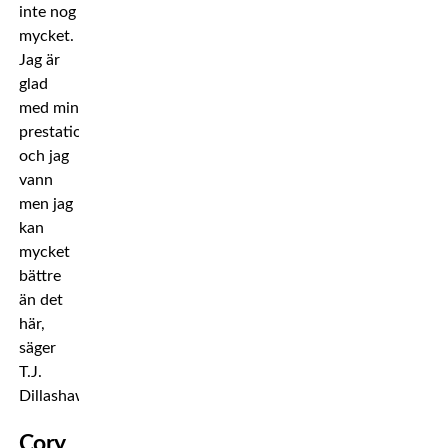
inte nog
mycket.
Jag är
glad
med min
prestation
och jag
vann
men jag
kan
mycket
bättre
än det
här,
säger
T.J.
Dillashaw.
Cory