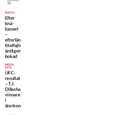
32
NÄSTA
Efter
knä-
kaoset
–
efterlängtade
titelfajten
äntligen
bokad
MISSA
INTE
UFC-
resultat
– T.J.
Dillashaw
vinnare
i
återkomsten