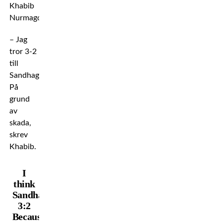
Khabib
Nurmagomedov.
– Jag
tror 3-2
till
Sandhagen.
På
grund
av
skada,
skrev
Khabib.
I
think
Sandhagen
3:2
Because