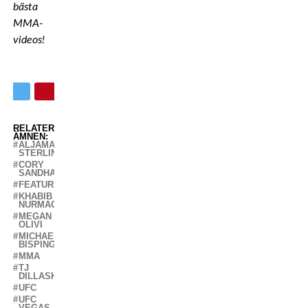
bästa
MMA-
videos!
RELATERADE
ÄMNEN:
ALJAMAIN
STERLING
CORY
SANDHAGEN
FEATURED
KHABIB
NURMAGOMEDOV
MEGAN
OLIVI
MICHAEL
BISPING
MMA
TJ
DILLASHAW
UFC
UFC
VEGAS