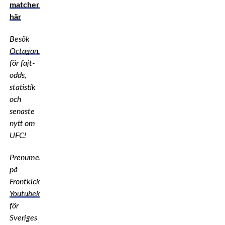
matcherna
här
Besök
Octagon.bet
för fajt-
odds,
statistik
och
senaste
nytt om
UFC!
Prenumerera
på
Frontkicks
Youtubekanal
för
Sveriges