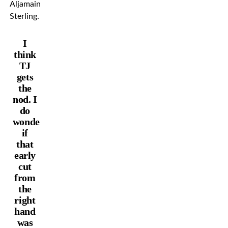
Aljamain
Sterling.
I
think
TJ
gets
the
nod. I
do
wonder
if
that
early
cut
from
the
right
hand
was