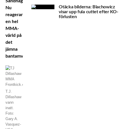
Sandhagen.
Otäcka bilderna: Blachowicz
Nu
visar upp fula cuttet efter KO-
reagerar
förlusten
en hel
MMA-
värld på
det
jämna
bantamviktskriget.
T.J.
Dillashaw
vann
inatt.
Foto:
Gary A.
Vasquez-