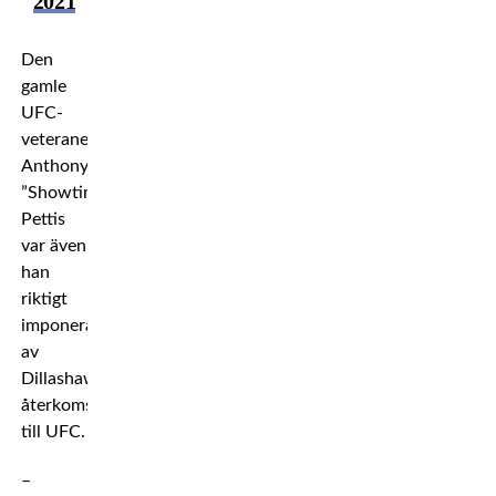
2021
Den
gamle
UFC-
veteranen
Anthony
”Showtime”
Pettis
var även
han
riktigt
imponerad
av
Dillashaws
återkomst
till UFC.
–