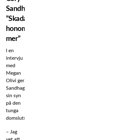
Sandhagen:
”Skadade
honom
mer”
I en
intervju
med
Megan
Olivi ger
Sandhagen
sin syn
på den
tunga
domslutsförlusten.
– Jag
vet att