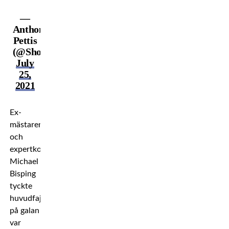
—
Anthony
Pettis
(@Showtimepettis)
July
25,
2021
Ex-
mästaren
och
expertkommentatorn
Michael
Bisping
tyckte
huvudfajten
på galan
var