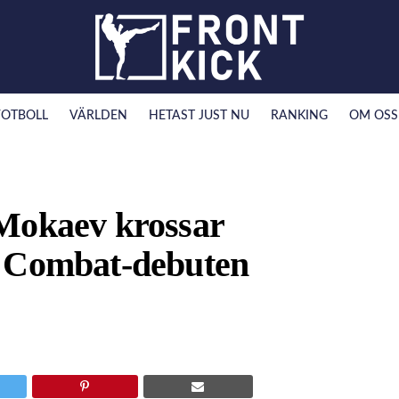
FOTBOLL
VÄRLDEN
HETAST JUST NU
RANKING
OM OSS
okaev krossar
e Combat-debuten