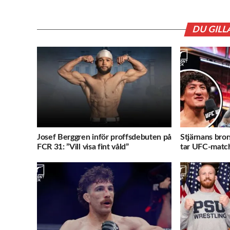
DU GILL
Josef Berggren inför proffsdebuten på
Stjärnans bror
FCR 31: ”Vill visa fint våld”
tar UFC-match