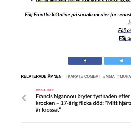
Här är alla svenska världsmästare i boxning g
Följ Frontkick.Online på sociala medier för sen
k
Följ 
Följ 
RELATERADE ÄMNEN:
KARATE COMBAT
MMA
MUHA
MISSA INTE
Francis Ngannou bryter tystnaden efter
krocken – 17-årig flicka död: ”Mitt hjärt
är krossat”