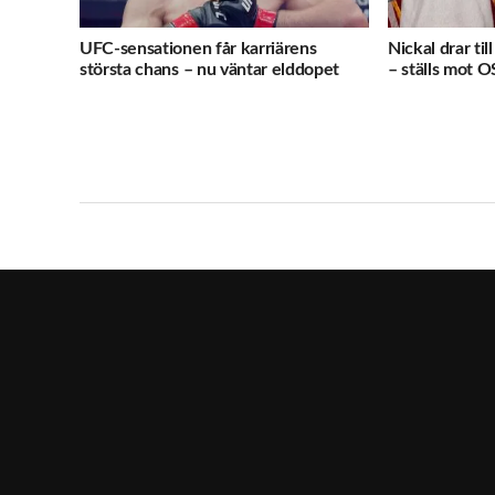
UFC-sensationen får karriärens
Nickal drar ti
största chans – nu väntar elddopet
– ställs mot O