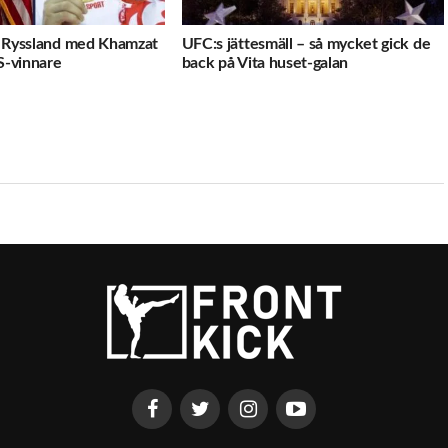
ll Ryssland med Khamzat
UFC:s jättesmäll – så mycket gick de
S-vinnare
back på Vita huset-galan