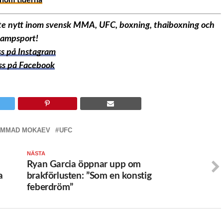
enom tiderna
aste nytt inom svensk MMA, UFC, boxning, thaiboxning och
ampsport!
oss på Instagram
oss på Facebook
MMAD MOKAEV
UFC
NÄSTA
Ryan Garcia öppnar upp om
a
brakförlusten: ”Som en konstig
feberdröm”