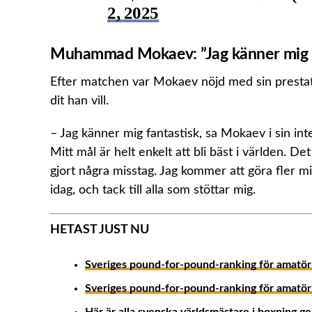
2, 2025
Muhammad Mokaev: ”Jag känner mig f
Efter matchen var Mokaev nöjd med sin prestatio
dit han vill.
– Jag känner mig fantastisk, sa Mokaev i sin inte
Mitt mål är helt enkelt att bli bäst i världen. D
gjort några misstag. Jag kommer att göra fler mi
idag, och tack till alla som stöttar mig.
HETAST JUST NU
Sveriges pound-for-pound-ranking för amatör
Sveriges pound-for-pound-ranking för amatörb