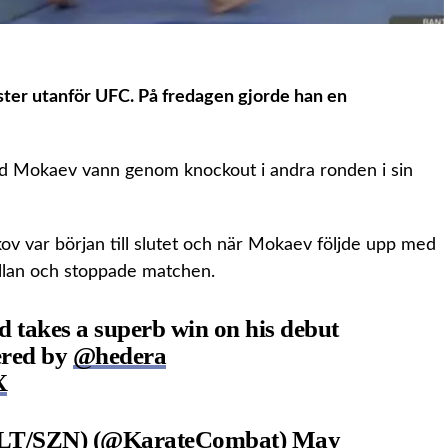
ter utanför UFC. På fredagen gjorde han en
Mokaev vann genom knockout i andra ronden i sin
ov var början till slutet och när Mokaev följde upp med
llan och stoppade matchen.
 takes a superb win on his debut
red by
@hedera
X
/SZN) (@KarateCombat)
May