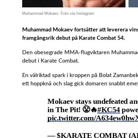
Muhammad Mokaev. Foto via Instagram
Muhammad Mokaev fortsätter att leverera vins
framgångsrik debut på Karate Combat 54.
Den obesegrade MMA-flugviktaren Muhammad 
debut i Karate Combat.
En välriktad spark i kroppen på Bolat Zamanbek
ett hoppknä och slag gick domaren snabbt eme
Mokaev stays undefeated and
in The Pit! 😤🔥
#KC54
powe
pic.twitter.com/A634ew0hw
— $KARATE COMBAT (ALT