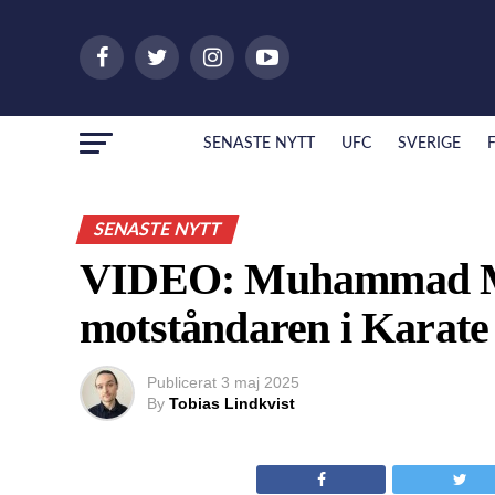
SENASTE NYTT
UFC
SVERIGE
SENASTE NYTT
VIDEO: Muhammad M
motståndaren i Karat
Publicerat
3 maj 2025
By
Tobias Lindkvist