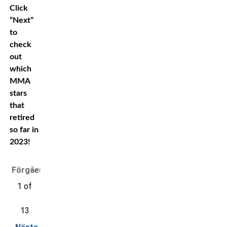
Click
”Next”
to
check
out
which
MMA
stars
that
retired
so far in
2023!
Förgående
1 of
13