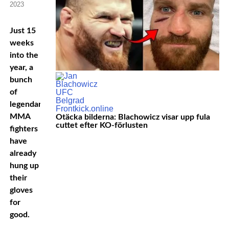
2023
Just 15
weeks
into the
year, a
bunch
of
legendary
MMA
Otäcka bilderna: Blachowicz visar upp fula
cuttet efter KO-förlusten
fighters
have
already
hung up
their
gloves
for
good.