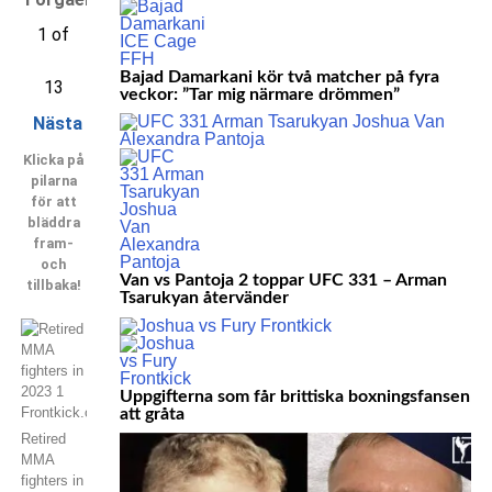
1 of
Bajad Damarkani kör två matcher på fyra
13
veckor: ”Tar mig närmare drömmen”
Nästa
Klicka på
pilarna
för att
bläddra
fram-
och
Van vs Pantoja 2 toppar UFC 331 – Arman
tillbaka!
Tsarukyan återvänder
Uppgifterna som får brittiska boxningsfansen
att gråta
Retired
MMA
fighters in