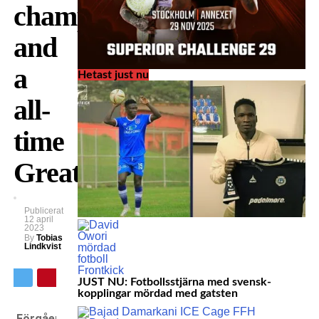
champs
and
a
Hetast just nu
all-
time
Great!
Publicerat
12 april
2023
By
Tobias
Lindkvist
JUST NU: Fotbollsstjärna med svensk-
kopplingar mördad med gatsten
Förgående