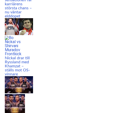
sensationen får
karriärens
största chans –
nu väntar
elddopet
Nickal drar till
Ryssland med
Khamzat –
ställs mot OS-
vinnare