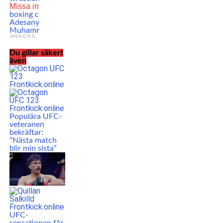
Missa inte
Legendary
boxing coach praises
Adesanya: ”He’s
Muhammad Ali”
ANNONS
Du gillar säkert
även
Populära UFC-
veteranen
bekräftar:
”Nästa match
blir min sista”
UFC-