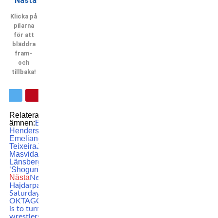
Nästa
Klicka på
pilarna
för att
bläddra
fram-
och
tillbaka!
Relaterade
ämnen:
Benson
Henderson
featured
Fedor
Emelianenko
Glover
Teixeira
Jorge
Masvidal
Lina
Länsberg
Mauricio
‘Shogun’ Rua
MMA
UFC
Nästa
Nermin
Hajdarpasic talks
Saturday’s fight at
OKTAGON 41: ”My job
is to turn strikers into
wrestlers”