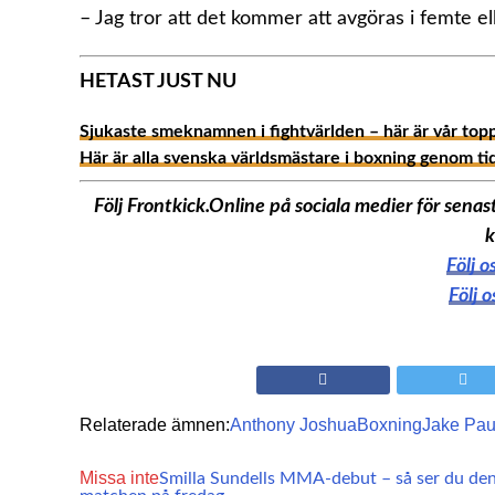
– Jag tror att det kommer att avgöras i femte el
HETAST JUST NU
Sjukaste smeknamnen i fightvärlden – här är vår top
Här är alla svenska världsmästare i boxning genom ti
Följ Frontkick.Online på sociala medier för sen
k
Följ 
Följ 
Relaterade ämnen:
Anthony Joshua
Boxning
Jake Pau
Missa inte
Smilla Sundells MMA-debut – så ser du de