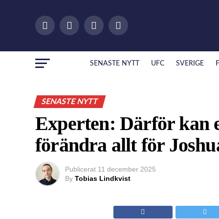
SENASTE NYTT
UFC
SVERIGE
SENASTE NYTT
Experten: Därför kan e
förändra allt för Joshu
Publicerat
11 december 2025
By
Tobias Lindkvist