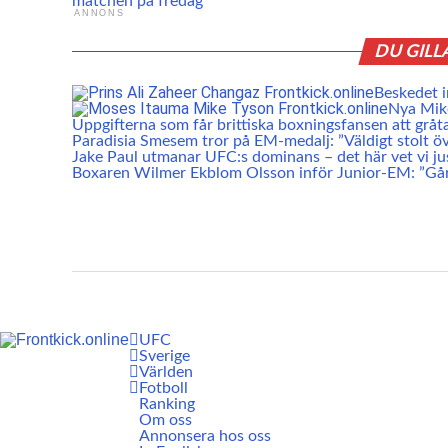
matchen på fredag
ANNONS
DU GILL
Beskedet i
Nya Mike
Uppgifterna som får brittiska boxningsfansen att gråt
Paradisia Smesem tror på EM-medalj: ”Väldigt stolt öv
Jake Paul utmanar UFC:s dominans – det här vet vi ju
Boxaren Wilmer Ekblom Olsson inför Junior-EM: ”Går a
UFC
Sverige
Världen
Fotboll
Ranking
Om oss
Annonsera hos oss