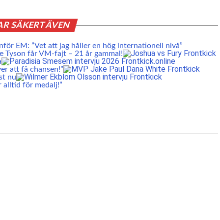
AR SÄKERT ÄVEN
nför EM: ”Vet att jag håller en hög internationell nivå”
 Tyson får VM-fajt – 21 år gammal!
a
er att få chansen!”
st nu
lltid för medalj!”