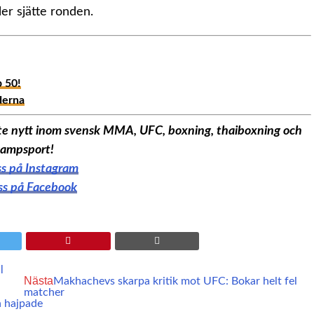
ler sjätte ronden.
p 50!
derna
aste nytt inom svensk MMA, UFC, boxning, thaiboxning och
ampsport!
oss på Instagram
oss på Facebook
l
Nästa
Makhachevs skarpa kritik mot UFC: Bokar helt fel
matcher
n hajpade