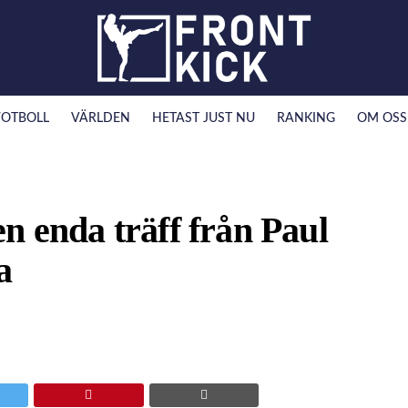
FOTBOLL
VÄRLDEN
HETAST JUST NU
RANKING
OM OSS
n enda träff från Paul
a