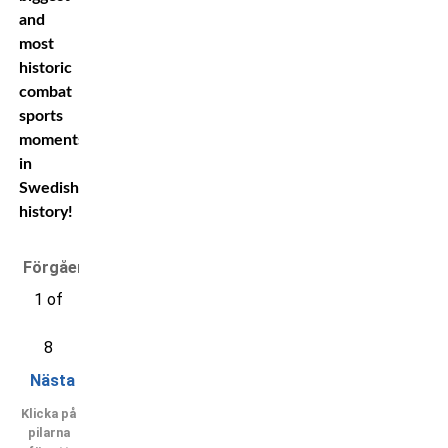
and
most
historic
combat
sports
moments
in
Swedish
history!
Förgående
1 of
8
Nästa
Klicka på
pilarna