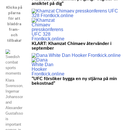
ansiktet på dig”
Klicka på
pilarna
för att
bläddra
fram-
och
tillbaka!
KLART: Khamzat Chimaev återvänder i
september
”UFC försöker bygga en ny stjärna på min
Klara
bekostnad”
Svensson,
Ingemar
Johansson
and
Alexander
Gustafsson
is
important
names in