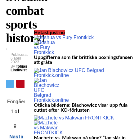
combat
sports
Hetast just nu
history!
Publicerat
Uppgifterna som får brittiska boxningsfansen
6 april
2023
att gråta
By
Tobias
Lindkvist
Förgående
Otäcka bilderna: Blachowicz visar upp fula
cuttet efter KO-förlusten
1 of
8
Nästa
Machete vs. Makwan på gång? ”Jag slår in