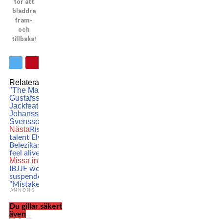
för att
bläddra
fram-
och
tillbaka!
Relaterade ämnen:
Alexander
"The Mauler"
Gustafsson
Badou
Jack
featured
Ingemar
Johansson
Klara
Svensson
MMA
UFC
Wrestling
Nästa
Rising heavyweight
talent Elwin ’Bazooka’
Belezika: ”Boxing makes me
feel alive”
Missa inte
Youngest-ever
IBJJF world champ
suspended by USADA:
”Mistake”
ANNONS
Du gillar säkert
även