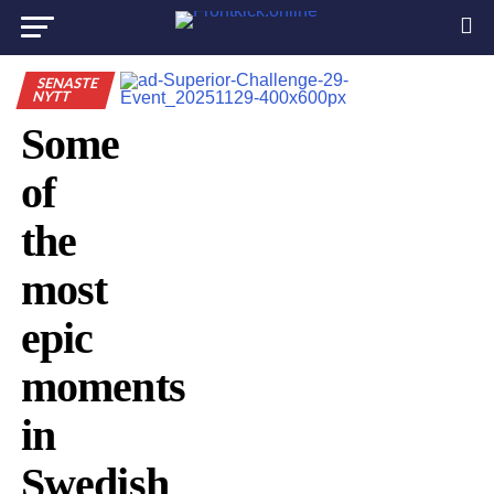
SENASTE
NYTT
Some
of
the
most
epic
moments
in
Swedish