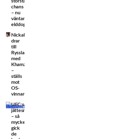
största
chans
– nu
väntar
elddopet
Nickal
drar
till
Ryssland
med
Khamzat
–
ställs
mot
OS-
vinnare
UFC:s
jättesmäll
– så
mycket
gick
de