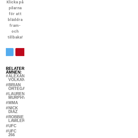
Klicka på
pilarna
för att
bläddra
fram-
och
tillbaka!
RELATERADE
ÄMNEN:
ALEXANDER
VOLKANOVSKI
BRIAN
ORTEGA
LAUREN
MURPHY
MMA
NICK
DIAZ
ROBBIE
LAWLER
UFC
UFC
266