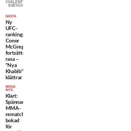
VALENTINA
SHEVCHENKO
NÄSTA
Ny
UFC-
ranking:
Conor
McGregor
fortsätter
rasa –
”Nya
Khabib”
klättrar
MISSA
INTE
Klart:
Spännande
MMA-
rematch
bokad
för