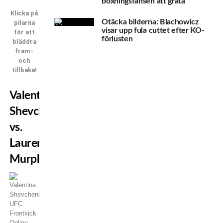
boxningsfansen att gråta
Klicka på
Otäcka bilderna: Blachowicz
pilarna
visar upp fula cuttet efter KO-
för att
förlusten
bläddra
fram-
och
tillbaka!
Valentina
Shevchenko
vs.
Lauren
Murphy