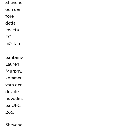
Shevchenko
och den
före
detta
Invicta
FC-
mästaren
i
bantamvikt,
Lauren
Murphy,
kommer
vara den
delade
huvudmatchen
på UFC
266.
Shevchenko