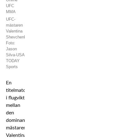
UFC-
mästaren
Valentina
Shevchenko.
Foto:
Jason
Silva-USA
TODAY
Sports
En
titelmatch
i flugvikt
mellan
den
dominanta
mästaren
Valentina