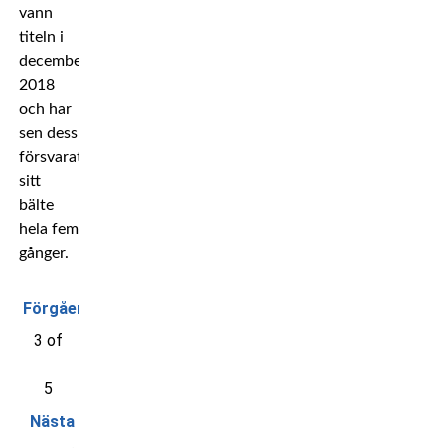
vann
titeln i
december
2018
och har
sen dess
försvarat
sitt
bälte
hela fem
gånger.
Förgående
3 of
5
Nästa