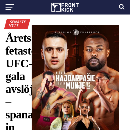
SENASTE
NYTT
Årets
fetaste
UFC-
gala
avslöjad
–
spana
in