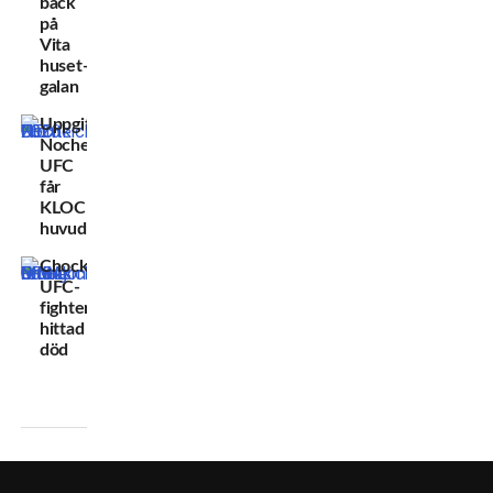
back
på
Vita
huset-
galan
Uppgifter:
Noche
UFC
får
KLOCKREN
huvudmatch
Chockbeskedet:
UFC-
fighter
hittad
död