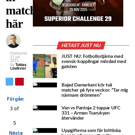
matcherna
här
HETAST JUST NU
Publicerat
JUST NU: Fotbollsstjärna med
21 juli
2021
svensk-kopplingar mördad med
By
Tobias
gatsten
Lindkvist
Bajad Damarkani kör två
matcher på fyra veckor: ”Tar mig
närmare drömmen”
Förgående
Van vs Pantoja 2 toppar UFC
3 of
331 – Arman Tsarukyan
återvänder
5
Uppgifterna som får brittiska
Nästa