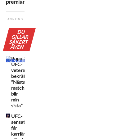
premiärgalan
ANNONS
DU
GILLAR
SÄKERT
ÄVEN
Populära
UFC-
veteranen
bekräftar:
”Nästa
match
blir
min
sista”
UFC-
sensationen
får
karriärens