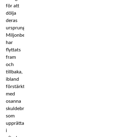
för att
dölja
deras
ursprung.
Miljonbelopp
har
flyttats
fram
och
tillbaka,
ibland
förstärkt
med
osanna
skuldebrev
som
upprättats
i