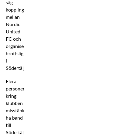
såg
kopplingar
mellan
Nordic
United
FC och
organiserad
brottslighet
i
Södertälje.
Flera
personer
kring
klubben
misstänks
ha band
till
Södertäljenätverket.