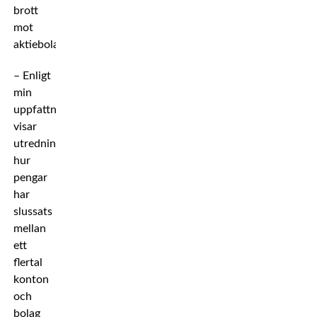
brott
mot
aktiebolagslagen.
– Enligt
min
uppfattning
visar
utredningen
hur
pengar
har
slussats
mellan
ett
flertal
konton
och
bolag