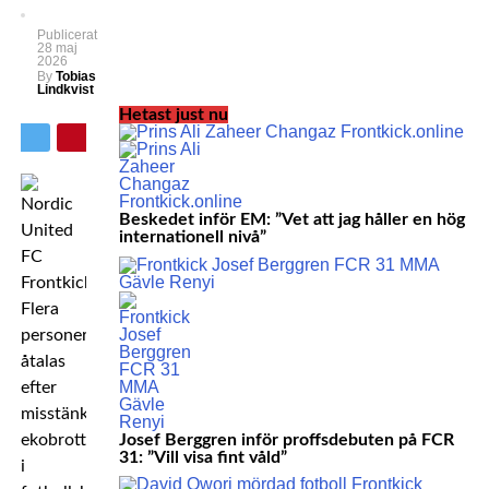
Publicerat
28 maj
2026
By
Tobias
Lindkvist
Hetast just nu
Beskedet inför EM: ”Vet att jag håller en hög
internationell nivå”
Flera
personer
åtalas
efter
misstänkt
Josef Berggren inför proffsdebuten på FCR
ekobrott
31: ”Vill visa fint våld”
i