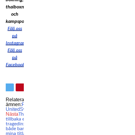
thaiboxning
och
kampsport!
Följ oss
på
Instagram
Följ oss
på
Facebook
Relaterade
ämnen:
Fotboll
Nordic
United
Svensk fotboll
Nästa
Thorslund
tillbaka efter
tragedin: ”Förlorade
både barnet och
mina titlar”