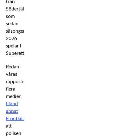
från
Södertälje
som
sedan
säsongen
2026
spelar i
Superettan.
Redan i
våras
rapporterade
flera
medier,
bland
annat
Frontkick
,
att
polisen