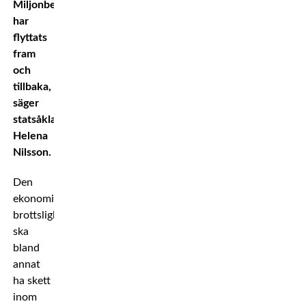
Miljonbelopp
har
flyttats
fram
och
tillbaka,
säger
statsåklagare
Helena
Nilsson.
Den
ekonomisk
brottslighen
ska
bland
annat
ha skett
inom