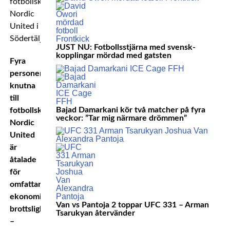
fotbollsklubben
Nordic
United i
Södertälje.
JUST NU: Fotbollsstjärna med svensk-
kopplingar mördad med gatsten
Fyra
personer
knutna
till
Bajad Damarkani kör två matcher på fyra
fotbollsklubben
veckor: ”Tar mig närmare drömmen”
Nordic
United
är
åtalade
för
omfattande
ekonomisk
Van vs Pantoja 2 toppar UFC 331 – Arman
brottslighet.
Tsarukyan återvänder
–