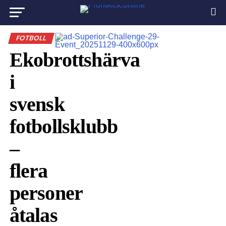
FOTBOLL
Ekobrottshärva
i
svensk
fotbollsklubb
–
flera
personer
åtalas