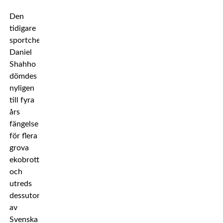
Den
tidigare
sportchefen
Daniel
Shahho
dömdes
nyligen
till fyra
års
fängelse
för flera
grova
ekobrott
och
utreds
dessutom
av
Svenska