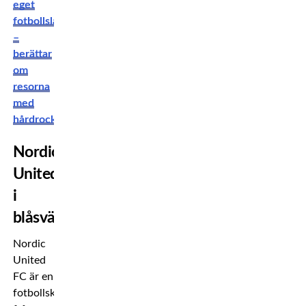
eget
fotbollslag
–
berättar
om
resorna
med
hårdrockbandet
Nordic
United
i
blåsväder
Nordic
United
FC är en
fotbollsklubb