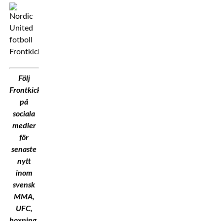
Följ
Frontkick.Online
på
sociala
medier
för
senaste
nytt
inom
svensk
MMA,
UFC,
boxning,