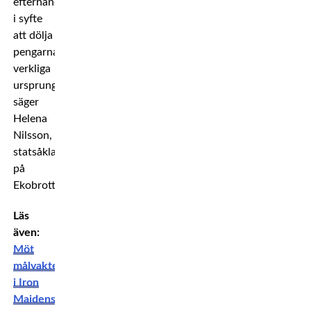
efterhand
i syfte
att dölja
pengarnas
verkliga
ursprung,
säger
Helena
Nilsson,
statsåklagare
på
Ekobrottsmyndigheten.
Läs
även:
Möt
målvakten
i Iron
Maidens