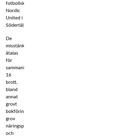
fotbollsklubben
Nordic
United i
Södertälje.
De
misstänkta
åtalas
för
sammanlagt
16
brott,
bland
annat
grovt
bokföringsbrott,
grov
näringspenningtvätt
och