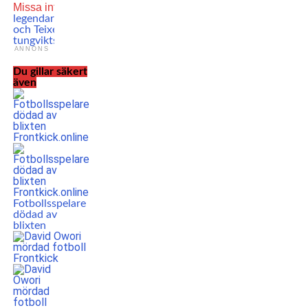
Missa inte
UFC-
legendarerna Shogun
och Teixeira möts i
tungviktsboxning
ANNONS
Du gillar säkert
även
Fotbollsspelare
dödad av
blixten