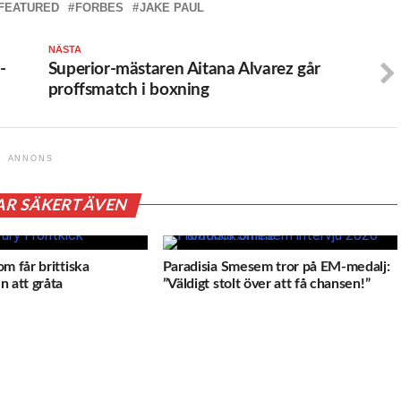
FEATURED
FORBES
JAKE PAUL
NÄSTA
-
Superior-mästaren Aitana Alvarez går
proffsmatch i boxning
ANNONS
AR SÄKERT ÄVEN
m får brittiska
Paradisia Smesem tror på EM-medalj:
n att gråta
”Väldigt stolt över att få chansen!”