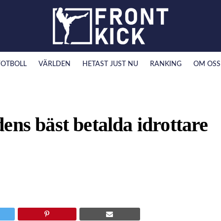
FOTBOLL
VÄRLDEN
HETAST JUST NU
RANKING
OM OSS
ens bäst betalda idrottare