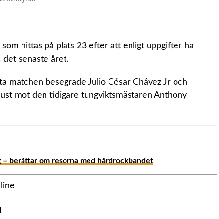
om hittas på plats 23 efter att enligt uppgifter ha
, det senaste året.
sta matchen besegrade Julio César Chávez Jr och
rlust mot den tidigare tungviktsmästaren Anthony
ag – berättar om resorna med hårdrockbandet
u