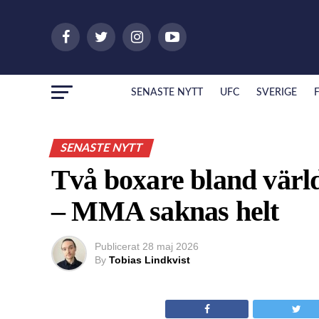
SENASTE NYTT
UFC
SVERIGE
SENASTE NYTT
Två boxare bland värld
– MMA saknas helt
Publicerat
28 maj 2026
By
Tobias Lindkvist