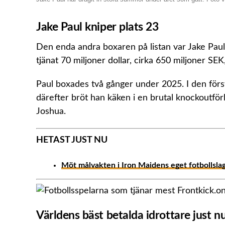
Jake Paul kniper plats 23
Den enda andra boxaren på listan var Jake Paul s
tjänat 70 miljoner dollar, cirka 650 miljoner SEK
Paul boxades två gånger under 2025. I den för
därefter bröt han käken i en brutal knockoutfö
Joshua.
HETAST JUST NU
Möt målvakten i Iron Maidens eget fotbollsl
Världens bäst betalda idrottare just n