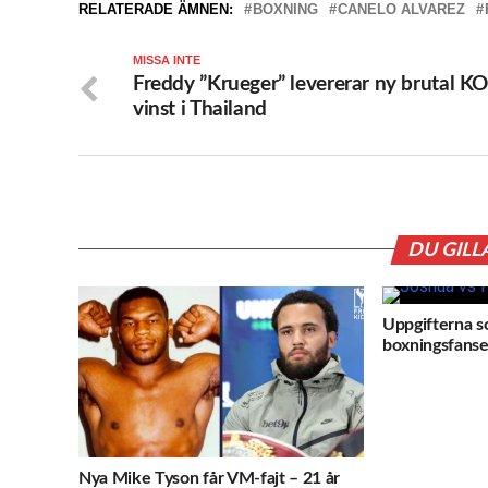
RELATERADE ÄMNEN:
BOXNING
CANELO ALVAREZ
MISSA INTE
Freddy ”Krueger” levererar ny brutal KO
vinst i Thailand
DU GILL
Uppgifterna so
boxningsfanse
Nya Mike Tyson får VM-fajt – 21 år