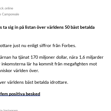
Joe Camporeale
ta sig in på listan över världens 50 bäst betalda
ttare just nu enligt siffror från Forbes.
rnan ha tjänat 170 miljoner dollar, nära 1,6 miljarder
av inkomsterna lär ha kommit från megafighten mot
iskor världen över.
ver världens bäst betalda idrottare.
r fem positiva besked
via Instagram