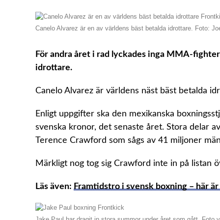
Canelo Alvarez är en av världens bäst betalda idrottare. Foto: 
För andra året i rad lyckades inga MMA-fighters 
idrottare.
Canelo Alvarez är världens näst bäst betalda idro
Enligt uppgifter ska den mexikanska boxningsstjä
svenska kronor, det senaste året. Stora delar 
Terence Crawford som sågs av 41 miljoner männ
Märkligt nog tog sig Crawford inte in på listan ö
Läs även:
Framtidstro i svensk boxning – här ä
Jake Paul har dragit in stora summor under året som gått. Foto 