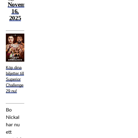
November
16,
2025
Köp dina
biljetter till
Superior
Challenge
29 nu!
Bo
Nickal
har nu
ett