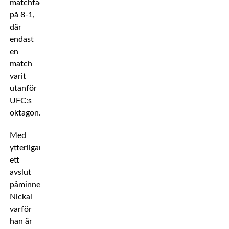
matchfacit
på 8-1,
där
endast
en
match
varit
utanför
UFC:s
oktagon.
Med
ytterligare
ett
avslut
påminner
Nickal
varför
han är