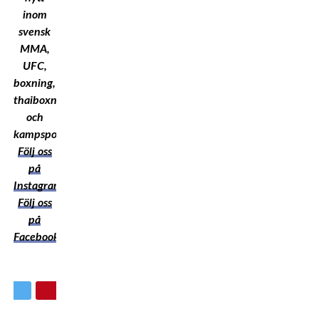
inom
svensk
MMA,
UFC,
boxning,
thaiboxning
och
kampsport!
Följ oss
på
Instagram
Följ oss
på
Facebook