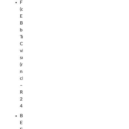
Flugvikt
(damer):
Erin
Blanchfield
besegrar
Tracy
Cortez
via
submission
(rear-
naked
choke)
–
Rond
2,
4:44
Bantamvikt:
Ethyn