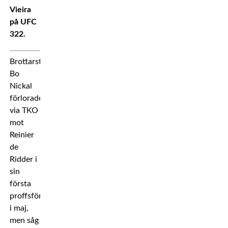
Vieira
på UFC
322.
Brottarstjärnan
Bo
Nickal
förlorade
via TKO
mot
Reinier
de
Ridder i
sin
första
proffsförlust
i maj,
men såg