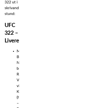
322 ut i
skrivande
stund:
UFC
322 –
Liveresultat
Mellanvikt:
Bo
Nickal
besegrar
Rodolfo
Vieira
via
KO
(huvudspark)
–