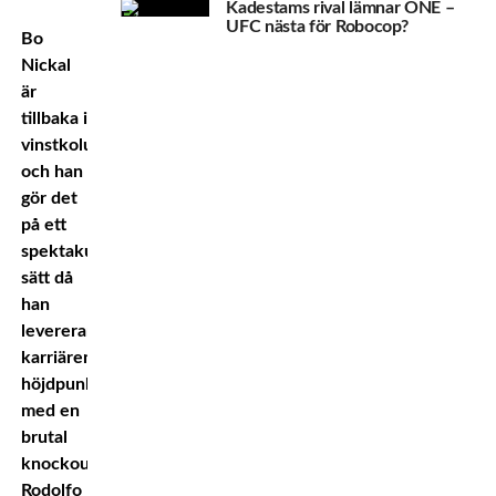
Kadestams rival lämnar ONE –
UFC nästa för Robocop?
Bo
Nickal
är
tillbaka i
vinstkolumnen
och han
gör det
på ett
spektakulärt
sätt då
han
levererar
karriärens
höjdpunkt
med en
brutal
knockout
mot
Rodolfo