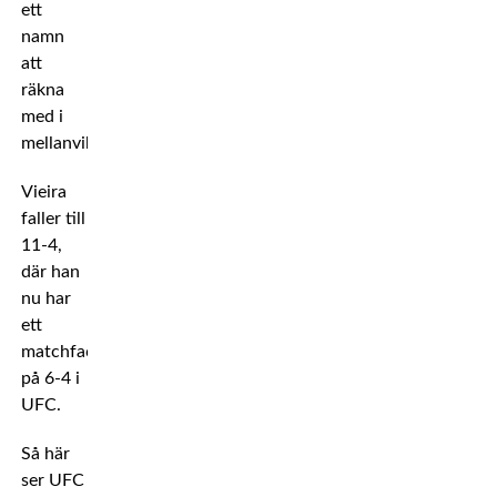
ett
namn
att
räkna
med i
mellanvikt.
Vieira
faller till
11-4,
där han
nu har
ett
matchfacit
på 6-4 i
UFC.
Så här
ser UFC