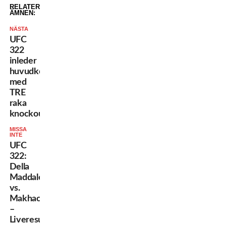
RELATERADE
ÄMNEN:
NÄSTA
UFC
322
inleder
huvudkortet
med
TRE
raka
knockoutvinster!
MISSA
INTE
UFC
322:
Della
Maddalena
vs.
Makhachev
–
Liveresultat