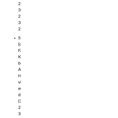
27,
30–
27,
30–
27)
Stråvikt
(damer):
Fatima
Kline
besegrar
Angela
Hill
via
enhälligt
domslut
(30–
27,
30–