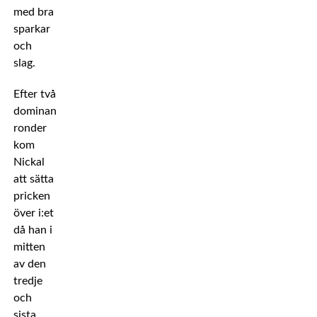
med bra
sparkar
och
slag.
Efter två
dominanta
ronder
kom
Nickal
att sätta
pricken
över i:et
då han i
mitten
av den
tredje
och
sista