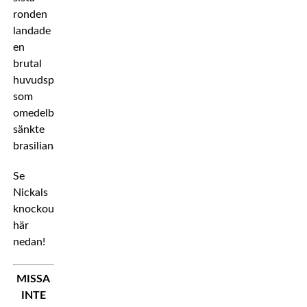
ronden
landade
en
brutal
huvudspark
som
omedelbart
sänkte
brasilianaren.
Se
Nickals
knockoutvinst
här
nedan!
MISSA
INTE