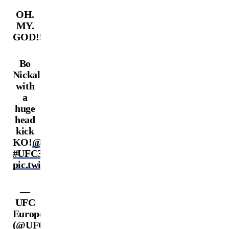
OH.
MY.
GOD!!!
Bo
Nickal
with
a
huge
head
kick
KO!
@Vechainofficial
#UFC322
pic.twitter.com/k5Xm4DMUuc
—
UFC
Europe
(@UFCEurope)