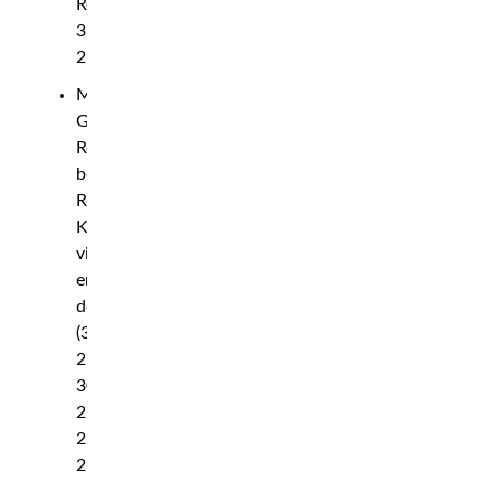
Rond
3,
2:24
Mellanvikt:
Gregory
Rodrigues
besegrar
Roman
Kopylov
via
enhälligt
domslut
(30–
27,
30–
27,
29–
28)