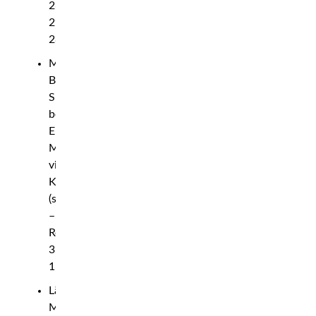
26,
29–
28)
Mellanvikt:
Baisangur
Susurkaev
besegrar
Eric
McConico
via
KO
(slag)
–
Rond
3,
1:38
Lättvikt:
Matheus