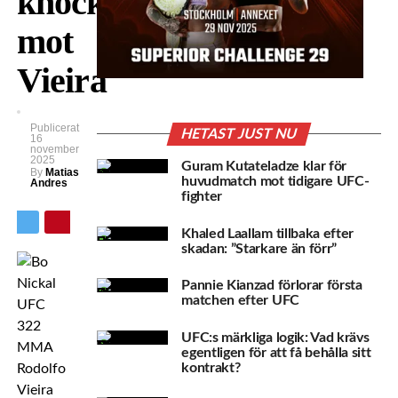
knockout
mot
Vieira
Publicerat
HETAST JUST NU
16
november
2025
Guram Kutateladze klar för
By
Matias
huvudmatch mot tidigare UFC-
Andres
fighter
Khaled Laallam tillbaka efter
skadan: ”Starkare än förr”
Pannie Kianzad förlorar första
matchen efter UFC
UFC:s märkliga logik: Vad krävs
egentligen för att få behålla sitt
kontrakt?