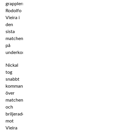
grapplern
Rodolfo
Vieira i
den
sista
matchen
på
underkortet.
Nickal
tog
snabbt
kommandot
över
matchen
och
briljerade
mot
Vieira