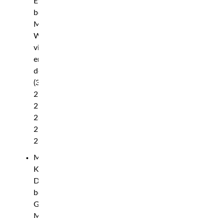
Ewing
besegrar
Malcolm
Wellmaker
via
enhälligt
domslut
(30–
27,
29–
28,
29–
28)
Mellanvikt:
Kyle
Daukaus
besegrar
Gerald
Meerschaert