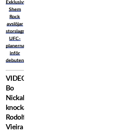
Exklusivt:
Shem
Rock
avslöjar
storslagna
UFC-
planerna
inför
debuten
VIDEO:
Bo
Nickal
knockar
Rodolfo
Vieira