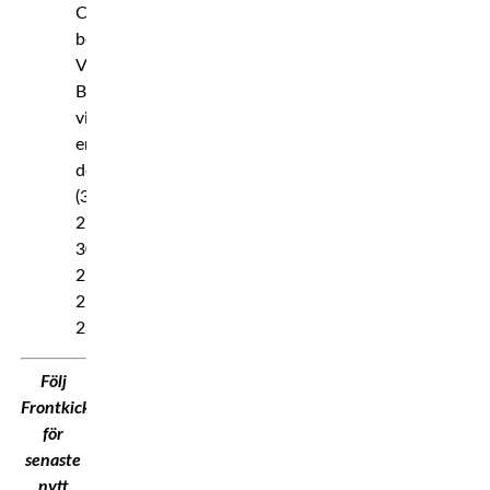
Camilo
besegrar
Viacheslav
Borshchev
via
enhälligt
domslut
(30–
27,
30–
27,
29–
28)
Följ
Frontkick.Online
för
senaste
nytt