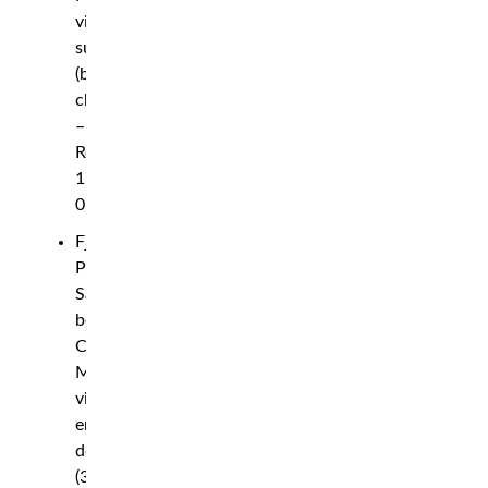
via
submission
(brabo
choke)
–
Rond
1,
0:50
Fjädervikt:
Pat
Sabatini
besegrar
Chepe
Mariscal
via
enhälligt
domslut
(30–