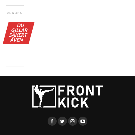
ANNONS
DU
GILLAR
SÄKERT
ÄVEN