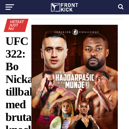
HETAST
JUST
NU
UFC
322:
Bo
Nickal
tillbaka
med
brutal