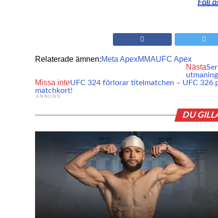
Följ 
Relaterade ämnen:
Meta Apex
MMA
UFC Apex
Nästa
Ser
utmaning
Missa inte
UFC 324 förlorar titelmatchen – UFC 326 p
matchkort!
ANNONS
DU GILL