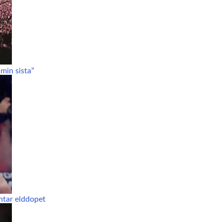
min sista”
ntar elddopet