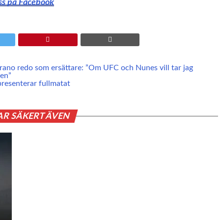
oss på Facebook
rano redo som ersättare: ”Om UFC och Nunes vill tar jag
en”
resenterar fullmatat
AR SÄKERT ÄVEN