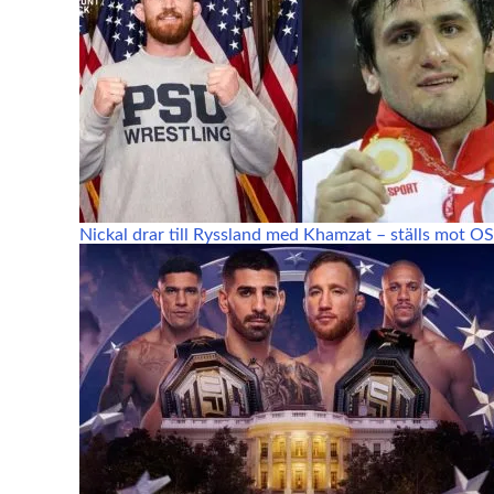
Nickal drar till Ryssland med Khamzat – ställs mot O