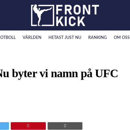
FOTBOLL
VÄRLDEN
HETAST JUST NU
RANKING
OM OSS
Nu byter vi namn på UFC