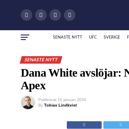
SENASTE NYTT
UFC
SVERIGE
SENASTE NYTT
Dana White avslöjar: 
Apex
Publicerat
15 januari 2026
By
Tobias Lindkvist