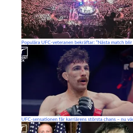
Populära UFC-veteranen bekräftar: ”Nästa match blir 
UFC-sensationen får karriärens största chans – nu vä