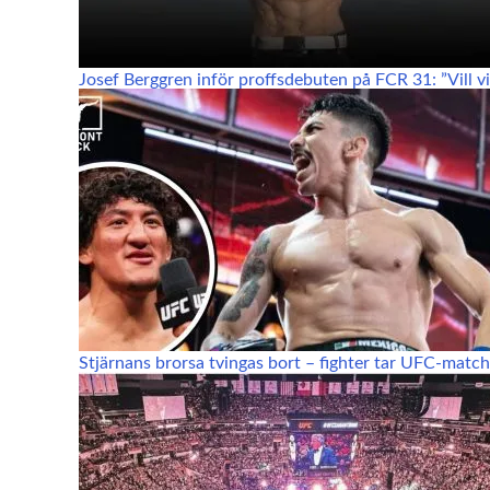
Josef Berggren inför proffsdebuten på FCR 31: ”Vill vis
Stjärnans brorsa tvingas bort – fighter tar UFC-match