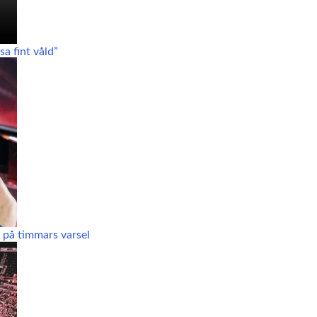
a fint våld”
 på timmars varsel