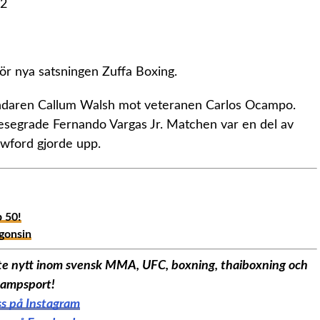
ör nya satsningen Zuffa Boxing.
ländaren Callum Walsh mot veteranen Carlos Ocampo.
besegrade Fernando Vargas Jr. Matchen var en del av
wford gjorde upp.
p 50!
ågonsin
aste nytt inom svensk MMA, UFC, boxning, thaiboxning och
ampsport!
oss på Instagram