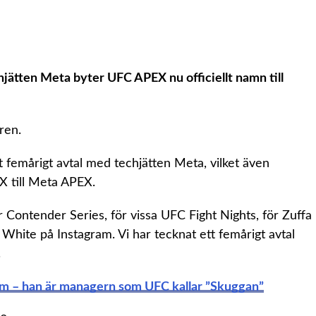
hjätten Meta byter UFC APEX nu officiellt namn till
ren.
femårigt avtal med techjätten Meta, vilket även
X till Meta APEX.
r Contender Series, för vissa UFC Fight Nights, för Zuffa
hite på Instagram. Vi har tecknat ett femårigt avtal
.
m – han är managern som UFC kallar ”Skuggan”