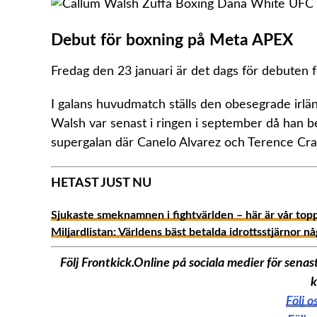
Debut för boxning på Meta APEX
Fredag den 23 januari är det dags för debuten f
I galans huvudmatch ställs den obesegrade ir
Walsh var senast i ringen i september då han 
supergalan där Canelo Alvarez och Terence Cra
HETAST JUST NU
Sjukaste smeknamnen i fightvärlden – här är vår top
Miljardlistan: Världens bäst betalda idrottsstjärnor n
Följ Frontkick.Online på sociala medier för sen
k
Följ 