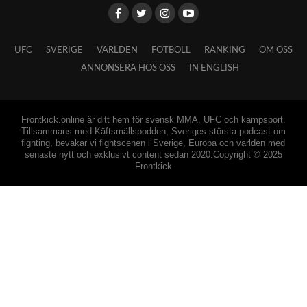
UFC
SVERIGE
VÄRLDEN
FOTBOLL
RANKING
OM OSS
ANNONSERA HOS OSS
IN ENGLISH
Frontkick.online är ditt hem för svensk MMA, UFC och kampsport.
Tillsammans med Käftsmällspodden, Sveriges största podcast om
fighting, bevakar vi fightscenen i Sverige, Europa och världen med
senaste nytt och exklusivt content sedan 2020.Copyright © 2025
Frontkick