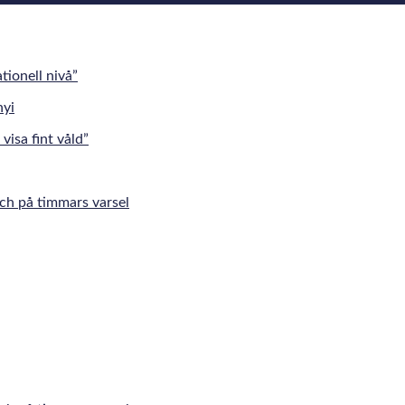
tionell nivå”
visa fint våld”
tch på timmars varsel