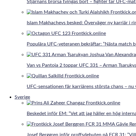
Stjärnans brorsa tvingas bort – fighter tar UFC-ma
Islam Makhachevs besked: Överväger ny karriär i r
Populära UFC-veteranen bekräftar: ”Nästa match bli
Van vs Pantoja 2 toppar UFC 331 – Arman Tsaruky
UFC-sensationen får karriärens största chans – nu 
Sverige
Beskedet inför EM: ”Vet att jag håller en hög interna
Josef Berggren inför proffsdebuten på FCR 31: ”Vill 