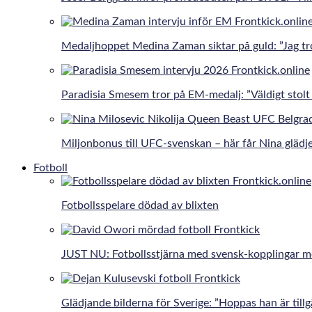
Medaljhoppet Medina Zaman siktar på guld: ”Jag tro
Paradisia Smesem tror på EM-medalj: ”Väldigt stolt 
Miljonbonus till UFC-svenskan – här får Nina gläd
Fotboll
Fotbollsspelare dödad av blixten
JUST NU: Fotbollsstjärna med svensk-kopplingar 
Glädjande bilderna för Sverige: ”Hoppas han är tillg