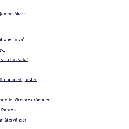
jon besökare!
tionell nivå”
visa fint våld”
mördad med gatsten
”Tar mig närmare drömmen”
an återvänder