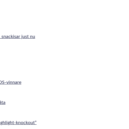
 snackisar just nu
 OS-vinnare
åta
ghlight-knockout”