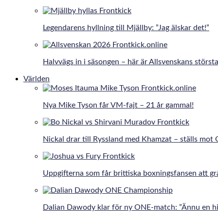
Legendarens hyllning till Mjällby: ”Jag älskar det!”
Halvvägs in i säsongen – här är Allsvenskans största
Världen
Nya Mike Tyson får VM-fajt – 21 år gammal!
Nickal drar till Ryssland med Khamzat – ställs mot
Uppgifterna som får brittiska boxningsfansen att gr
Dalian Dawody klar för ny ONE-match: ”Ännu en hi