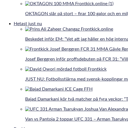
OKTAGON slår på stort – firar 100 galor och en mil
Hetast just nu
Beskedet inför EM: ”Vet att jag håller en hög interna
Josef Berggren inför proffsdebuten på FCR 31: ”Vill 
JUST NU: Fotbollsstjärna med svensk-kopplingar 
Bajad Damarkani kör två matcher på fyra veckor: 
Van vs Pantoja 2 toppar UFC 331 – Arman Tsaruky