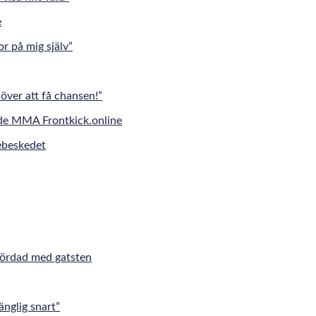
r på mig själv”
över att få chansen!”
jebeskedet
mördad med gatsten
änglig snart”