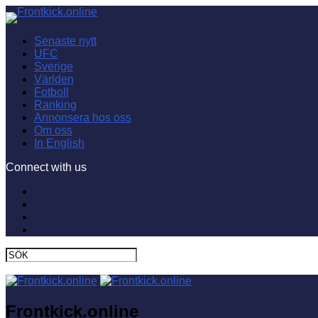
Senaste nytt
UFC
Sverige
Världen
Fotboll
Ranking
Annonsera hos oss
Om oss
In English
Connect with us
Frontkick.online