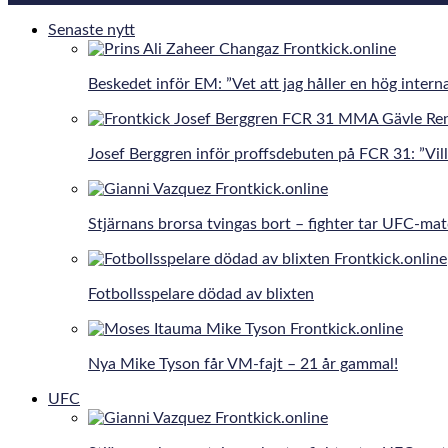
Senaste nytt
Beskedet inför EM: ”Vet att jag håller en hög interna
Josef Berggren inför proffsdebuten på FCR 31: ”Vill 
Stjärnans brorsa tvingas bort – fighter tar UFC-ma
Fotbollsspelare dödad av blixten
Nya Mike Tyson får VM-fajt – 21 år gammal!
UFC