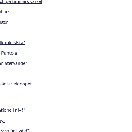
tch på timmars varsel
ingen
r min sista”
an återvänder
väntar elddopet
tionell nivå”
visa fint våld”