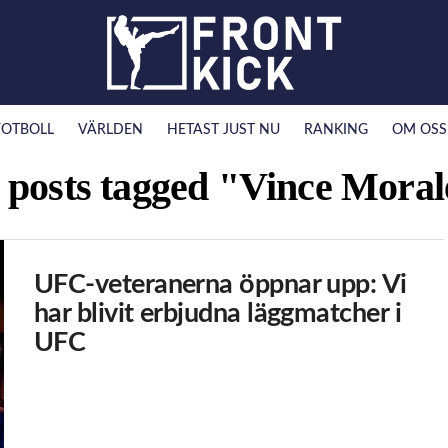
FOTBOLL
VÄRLDEN
HETAST JUST NU
RANKING
OM OSS
l posts tagged "Vince Moral
UFC-veteranerna öppnar upp: Vi
har blivit erbjudna läggmatcher i
UFC