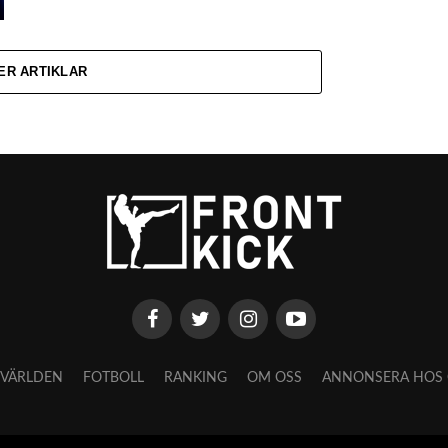
ER ARTIKLAR
VÄRLDEN
FOTBOLL
RANKING
OM OSS
ANNONSERA HOS 