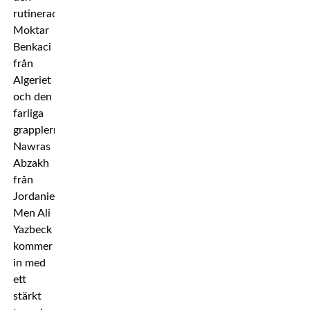
rutinerade
Moktar
Benkaci
från
Algeriet
och den
farliga
grapplern
Nawras
Abzakh
från
Jordanien.
Men Ali
Yazbeck
kommer
in med
ett
stärkt