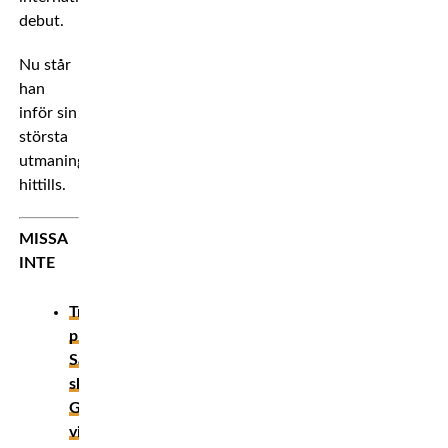
debut.
Nu står
han
inför sin
största
utmaning
hittills.
MISSA
INTE
Tränarens
plan:
Så
ska
Gustafsson
vinna