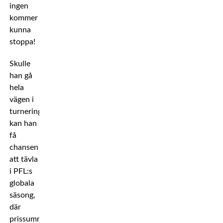
ingen
kommer
kunna
stoppa!
Skulle
han gå
hela
vägen i
turneringen,
kan han
få
chansen
att tävla
i PFL:s
globala
säsong,
där
prissumman