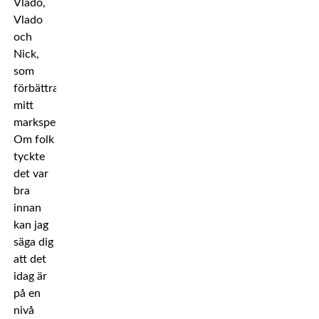
Vlado,
Vlado
och
Nick,
som
förbättrat
mitt
markspel.
Om folk
tyckte
det var
bra
innan
kan jag
säga dig
att det
idag är
på en
nivå