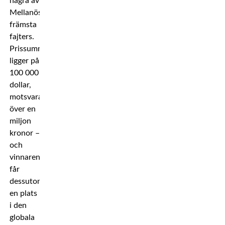
några av
Mellanösterns
främsta
fajters.
Prissumman
ligger på
100 000
dollar,
motsvarande
över en
miljon
kronor –
och
vinnaren
får
dessutom
en plats
i den
globala