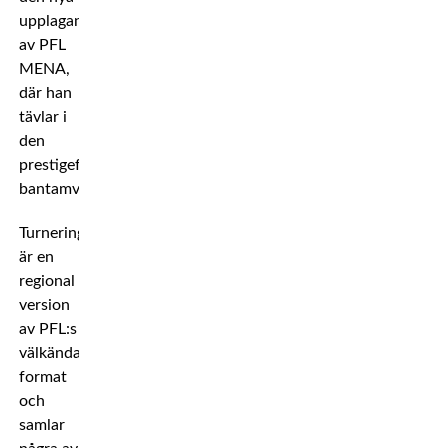
upplagan
av PFL
MENA,
där han
tävlar i
den
prestigefulla
bantamviktsturneringen.
Turneringen
är en
regional
version
av PFL:s
välkända
format
och
samlar