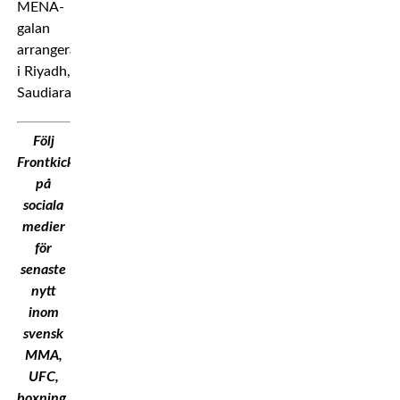
MENA-
galan
arrangeras
i Riyadh,
Saudiarabien.
Följ
Frontkick.Online
på
sociala
medier
för
senaste
nytt
inom
svensk
MMA,
UFC,
boxning,