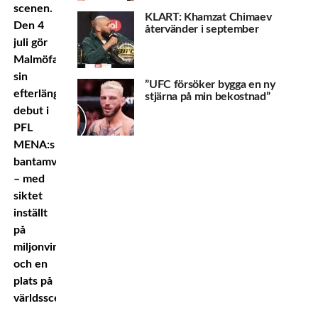
scenen.
KLART: Khamzat Chimaev
Den 4
återvänder i september
juli gör
Malmöfajtern
sin
”UFC försöker bygga en ny
efterlängtade
stjärna på min bekostnad”
debut i
PFL
MENA:s
bantamviktsturnering
– med
siktet
inställt
på
miljonvinst
och en
plats på
världsscenen.