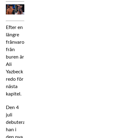
Efter en
längre
frånvaro
från
buren är
Ali
Yazbeck
redo för
nästa
kapitel.
Den 4
juli
debuterar
han i
den nya