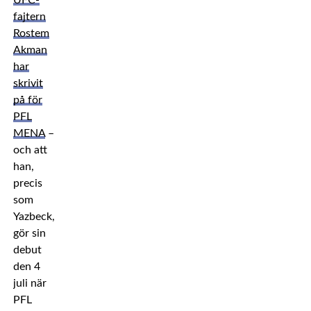
UFC-
fajtern
Rostem
Akman
har
skrivit
på för
PFL
MENA
–
och att
han,
precis
som
Yazbeck,
gör sin
debut
den 4
juli när
PFL