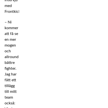
intervju
med
Frontkick.
– Ni
kommer
att få se
en mer
mogen
och
allround
bättre
fighter.
Jag har
fått ett
tillägg
till mitt
team
också: