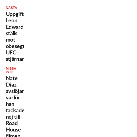
NÄSTA
Uppgifter:
Leon
Edwards
ställs
mot
obesegrade
UFC-
stjärnan!
MISSA
INTE
Nate
Diaz
avslöjar
varför
han
tackade
nej till
Road
House-
filmen