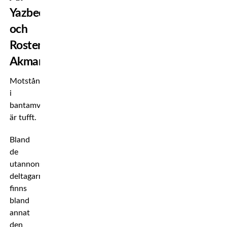
Yazbeck
och
Rostem
Akman
Motståndet
i
bantamviktsturneringen
är tufft.
Bland
de
utannonserade
deltagarna
finns
bland
annat
den