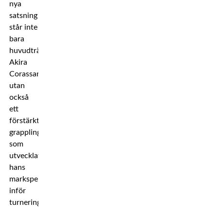
nya
satsning
står inte
bara
huvudtränaren
Akira
Corassani,
utan
också
ett
förstärkt
grapplingteam
som
utvecklat
hans
markspel
inför
turneringen.