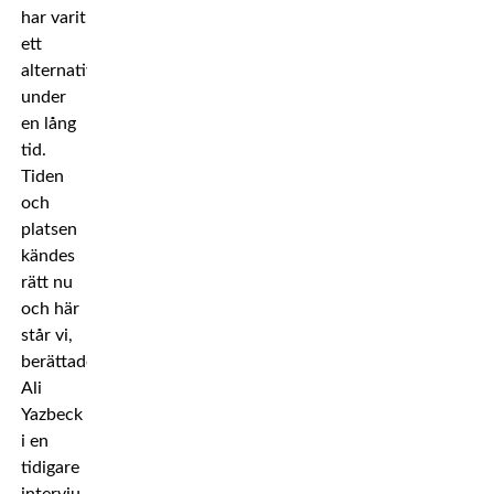
har varit
ett
alternativ
under
en lång
tid.
Tiden
och
platsen
kändes
rätt nu
och här
står vi,
berättade
Ali
Yazbeck
i en
tidigare