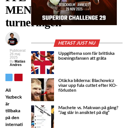
MENA-
turneringen
HETAST JUST NU
Publicerat
Uppgifterna som får brittiska
26 maj
2025
boxningsfansen att gråta
By
Matias
Andres
Otäcka bilderna: Blachowicz
visar upp fula cuttet efter KO-
Ali
förlusten
Yazbeck
är
Machete vs. Makwan på gång?
tillbaka
”Jag slår in ansiktet på dig”
på den
internationella