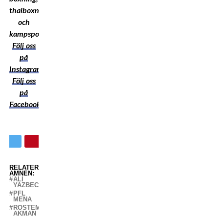
thaiboxning
och
kampsport!
Följ oss
på
Instagram
Följ oss
på
Facebook
RELATERADE
ÄMNEN:
ALI
YAZBECK
PFL
MENA
ROSTEM
AKMAN