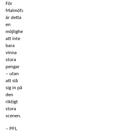
För
Malmöfajtern
är detta
en
möjlighet
att inte
bara
vinna
stora
pengar
– utan
att slå
sig in på
den
riktigt
stora
scenen.
– PFL