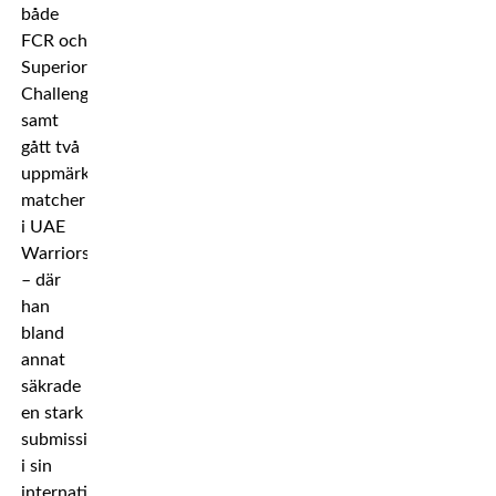
både
FCR och
Superior
Challenge,
samt
gått två
uppmärksammade
matcher
i UAE
Warriors
– där
han
bland
annat
säkrade
en stark
submissionseger
i sin
internationella