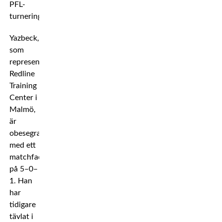
PFL-
turneringen.
Yazbeck,
som
representerar
Redline
Training
Center i
Malmö,
är
obesegrad
med ett
matchfacit
på 5–0–
1. Han
har
tidigare
tävlat i