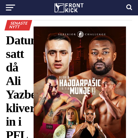
SENASTE
NYTT
Datum
satt
då
Ali
Yazbeck
kliver
in i
PFL