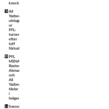
knockout
Ali
Yazbeck
utslagen
ur
PFL-
turneringen
efter
tuff
förlust
PFL
MENA:
Rostem
Akman
och
Ali
Yazbeck
tävlar
i
helgen!
Svenske