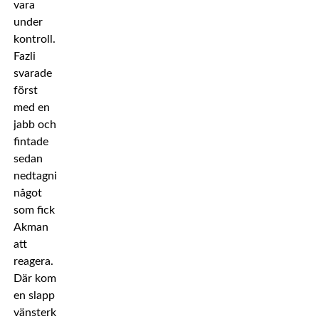
vara
under
kontroll.
Fazli
svarade
först
med en
jabb och
fintade
sedan
nedtagning,
något
som fick
Akman
att
reagera.
Där kom
en slapp
vänsterkrok