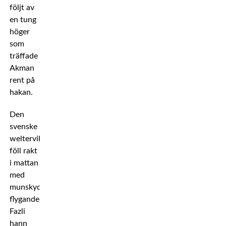
följt av
en tung
höger
som
träffade
Akman
rent på
hakan.
Den
svenske
welterviktaren
föll rakt
i mattan
med
munskyddet
flygande.
Fazli
hann