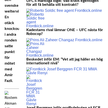
UFC:s märkliga logik: Vad krävs egentligen
för att få behålla sitt kontrakt?
svenske
welterviktaren.
En
otäck
knockout
Kadestams rival lämnar ONE – UFC nästa för
Robocop?
i andra
ronden
satte
punkt
för
Beskedet inför EM: ”Vet att jag håller en hög
internationell nivå”
mötet
med
Amir
Fazli.
Josef Berggren inför proffsdebuten på FCR