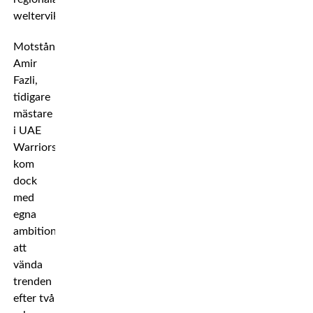
welterviktsturnering.
Motståndaren
Amir
Fazli,
tidigare
mästare
i UAE
Warriors,
kom
dock
med
egna
ambitioner
att
vända
trenden
efter två