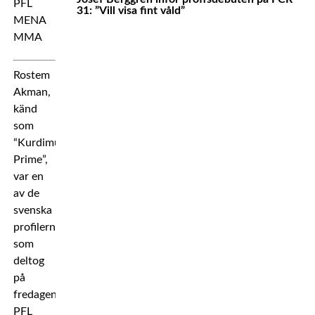
31: ”Vill visa fint våld”
Rostem
Akman,
känd
som
“Kurdimus
Prime”,
var en
av de
svenska
profilerna
som
deltog
på
fredagens
PFL