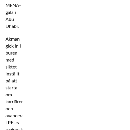
MENA-
gala i
Abu
Dhabi.
Akman
gick in i
buren
med
siktet
inställt
på att
starta
om
karriären
och
avancera
i PFL:s
regionala