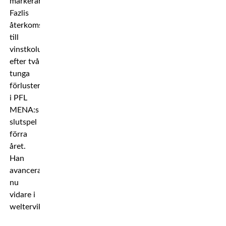
markerar
Fazlis
återkomst
till
vinstkolumnen
efter två
tunga
förluster
i PFL
MENA:s
slutspel
förra
året.
Han
avancerar
nu
vidare i
welterviktsturneringen.