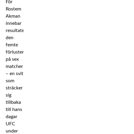
För
Rostem
Akman
innebar
resultatet
den
femte
förlusten
på sex
matcher
– en svit
som
sträcker
sig
tillbaka
till hans
dagar
UFC
under