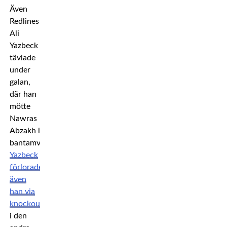
Även
Redlines
Ali
Yazbeck
tävlade
under
galan,
där han
mötte
Nawras
Abzakh i
bantamviktsklassen.
Yazbeck
förlorade
även
han via
knockout
i den