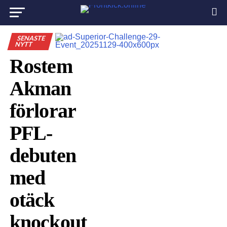
SENASTE
NYTT
Rostem
Akman
förlorar
PFL-
debuten
med
otäck
knockout