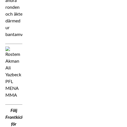
andra
ronden
och åkte
därmed
ur
bantamviktsturneringen.
Följ
Frontkick.Online
för