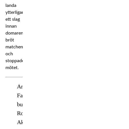
landa
ytterligare
ett slag
innan
domaren
bröt
matchen
och
stoppade
mötet.
Amir
Fazli
buries
Rostem
Akman