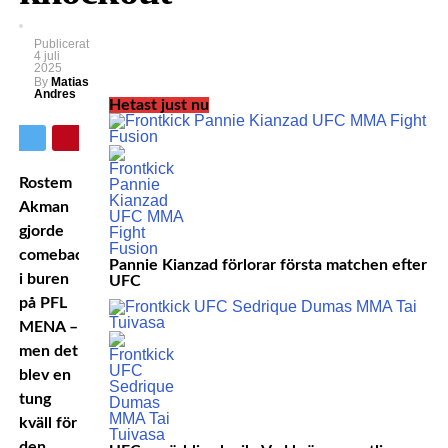
Publicerat
4 juli
2025
By
Matias
Andres
Hetast just nu
Rostem
Akman
gjorde
comeback
Pannie Kianzad förlorar första matchen efter
i buren
UFC
på PFL
MENA –
men det
blev en
tung
kväll för
den