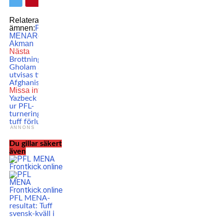
Relaterade
ämnen:
PFL
MENA
Rostem
Akman
Nästa
Brottningsprofilen
Gholam Soltani
utvisas till
Afghanistan
Missa inte
Ali
Yazbeck utslagen
ur PFL-
turneringen efter
tuff förlust
ANNONS
Du gillar säkert
även
PFL MENA-
resultat: Tuff
svensk-kväll i