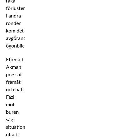
raka
förluster.
I andra
ronden
kom det
avgörande
ögonblicket.
Efter att
Akman
pressat
framåt
och haft
Fazli
mot
buren
såg
situationen
ut att