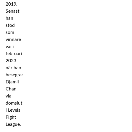
2019.
Senast
han
stod
som
vinnare
var i
februari
2023
när han
besegrade
Djamil
Chan
via
domslut
i Levels
Fight
League.