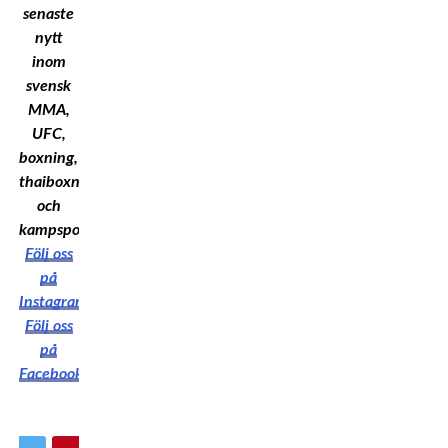
senaste
nytt
inom
svensk
MMA,
UFC,
boxning,
thaiboxning
och
kampsport!
Följ oss
på
Instagram
Följ oss
på
Facebook