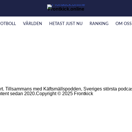
Frontkick.online
FOTBOLL
VÄRLDEN
HETAST JUST NU
RANKING
OM OSS
t. Tillsammans med Käftsmällspodden, Sveriges största podcast 
ontent sedan 2020.Copyright © 2025 Frontkick