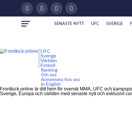
SENASTE NYTT
UFC
SVERIGE
UFC
Sverige
Världen
Fotboll
Ranking
Om oss
Annonsera hos oss
In English
Frontkick.online är ditt hem för svensk MMA, UFC och kampspor
Sverige, Europa och världen med senaste nytt och exklusivt c