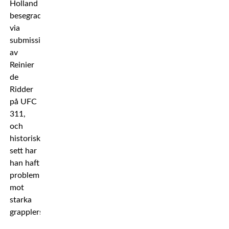
Holland
besegrad
via
submission
av
Reinier
de
Ridder
på UFC
311,
och
historiskt
sett har
han haft
problem
mot
starka
grapplers.