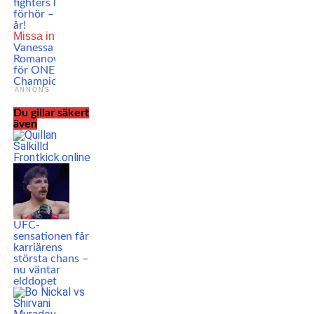
fighters klara för
förhör – efter två
år!
Missa inte
Rykte:
Vanessa
Romanowski klar
för ONE
Championship!
ANNONS
Du gillar säkert
även
UFC-
sensationen får
karriärens
största chans –
nu väntar
elddopet