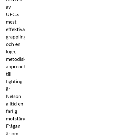
av
UFC:s
mest
effektiva
grapplingstilar
och en
lugn,
metodisk
approach
till
fighting
är
Nelson
alltid en
farlig
motståndare.
Frågan
är om