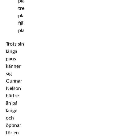
plats,
tredje
plats,
fjärde
plats.
Trots sin
långa
paus
känner
sig
Gunnar
Nelson
bättre
än på
länge
och
öppnar
för en