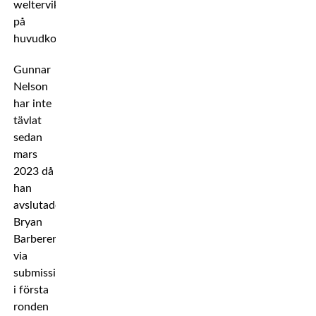
welterviktsmöte
på
huvudkortet.
Gunnar
Nelson
har inte
tävlat
sedan
mars
2023 då
han
avslutade
Bryan
Barberena
via
submission
i första
ronden