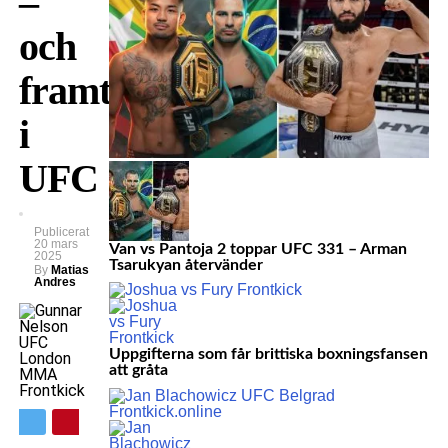
–
och
framtiden
i
UFC
Publicerat
20 mars
Van vs Pantoja 2 toppar UFC 331 – Arman
2025
Tsarukyan återvänder
By
Matias
Andres
Uppgifterna som får brittiska boxningsfansen
att gråta