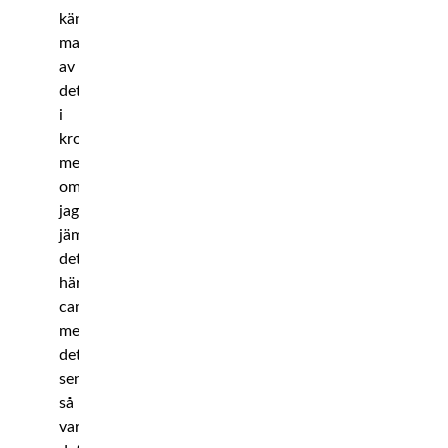
känner
man
av
det
i
kroppen,
men
om
jag
jämför
det
här
campet
med
det
senaste
så
var