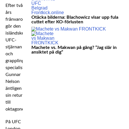
Efter två
års
Otäcka bilderna: Blachowicz visar upp fula
frånvaro
cuttet efter KO-förlusten
gör den
isländske
UFC-
stjärnan
Machete vs. Makwan på gång? ”Jag slår in
ansiktet på dig”
och
grappling-
specialisten
Gunnar
Nelson
äntligen
sin retur
till
oktagonen.
På UFC
London,