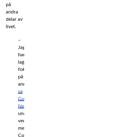
på
andra
delar av
livet.
–
Jag
har
lagt
fokus
på
annat,
sa
Gunnar
Nelson
under
veckans
mediadag.
Coachat