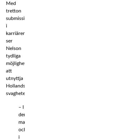
Med
tretton
submissionvinster
i
karriären
ser
Nelson
tydliga
möjligheter
att
utnyttja
Hollands
svagheter.
– I
den
matchen,
och
i