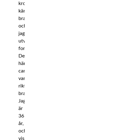
kroppen
känns
bra,
och
jag
utvecklas
fortfarande.
Det
här
campet
var
riktigt
bra.
Jag
är
36
år,
och
visst