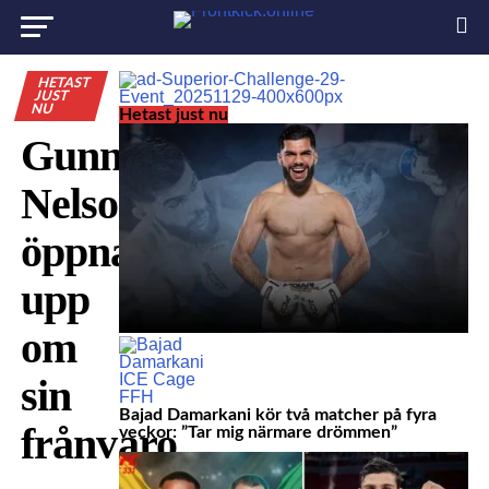
HETAST
JUST
NU
Hetast just nu
Gunnar
Nelson
öppnar
upp
om
sin
Bajad Damarkani kör två matcher på fyra
frånvaro
veckor: ”Tar mig närmare drömmen”