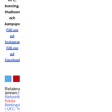
UFC,
boxning,
thaiboxning
och
kampsport!
Följ oss
på
Instagram
Följ oss
på
Facebook
Relaterade
ämnen:
Gunnar
Nelson
MMA
UFC
Nästa
Bettingskandalen
i UFC: Två