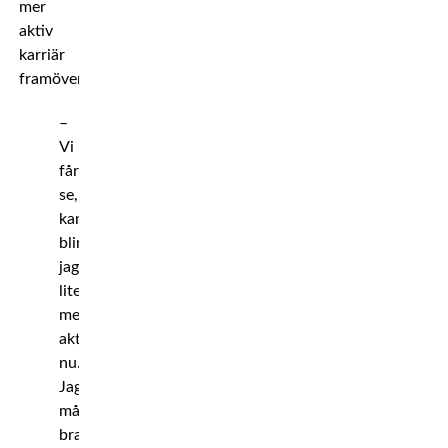
mer
aktiv
karriär
framöver.
–
Vi
får
se,
kanske
blir
jag
lite
mer
aktiv
nu.
Jag
mår
bra,