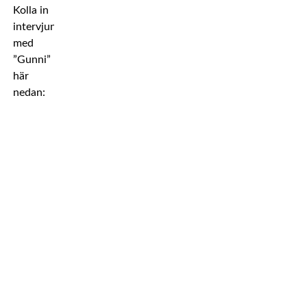
Kolla in
intervjun
med
”Gunni”
här
nedan: