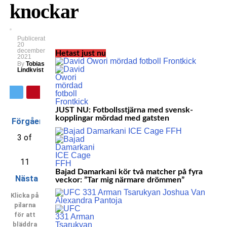
knockar
Publicerat
20
december
Hetast just nu
2021
By
Tobias
Lindkvist
JUST NU: Fotbollsstjärna med svensk-
kopplingar mördad med gatsten
Förgående
3 of
11
Bajad Damarkani kör två matcher på fyra
Nästa
veckor: ”Tar mig närmare drömmen”
Klicka på
pilarna
för att
bläddra