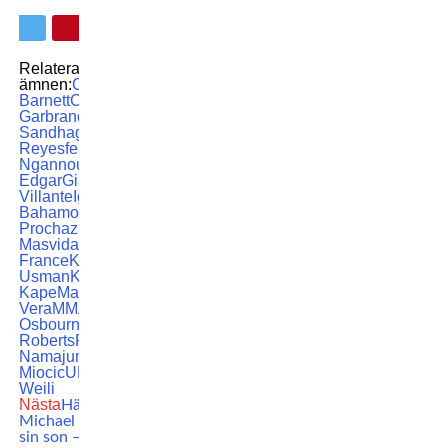
Relaterade
ämnen:
Chris
Barnett
Cody
Garbrandt
Cory
Sandhagen
Dominick
Reyes
featured
Francis
Ngannou
Frankie
Edgar
Gian
Villante
Ignacio
Bahamondes
Jiri
Prochazka
Jorge
Masvidal
Kai Kara-
France
Kamaru
Usman
Knockout
Manel
Kape
Marlon
Vera
MMA
Ode
Osbourne
Roosevelt
Roberts
Rose
Namajunas
Stipe
Miocic
UFC
Zhang
Weili
Nästa
Här fajtas
Michael Bisping med
sin son – tvingas ge