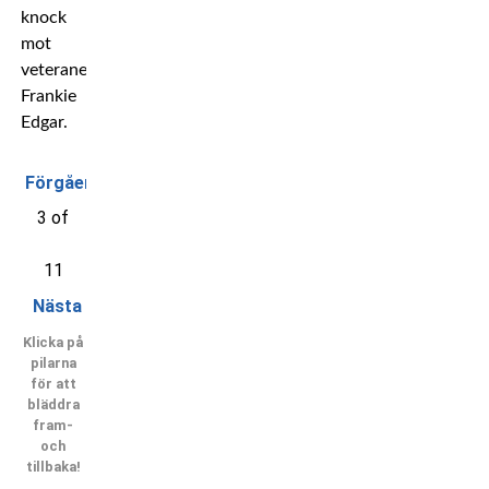
knock
mot
veteranen
Frankie
Edgar.
Förgående
3 of
11
Nästa
Klicka på
pilarna
för att
bläddra
fram-
och
tillbaka!