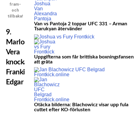
fram-
och
tillbaka!
Van vs Pantoja 2 toppar UFC 331 – Arman
Tsarukyan återvänder
9.
Marlon
Vera
Uppgifterna som får brittiska boxningsfansen
knockar
att gråta
Frankie
Edgar
Otäcka bilderna: Blachowicz visar upp fula
cuttet efter KO-förlusten