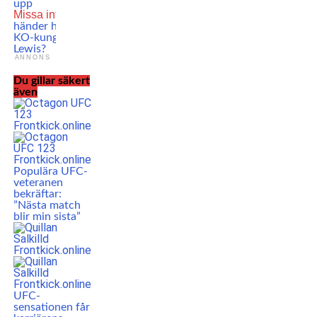
upp
Missa inte
Analys: Vad
händer härnäst för
KO-kungen Derrick
Lewis?
ANNONS
Du gillar säkert
även
Populära UFC-
veteranen
bekräftar:
”Nästa match
blir min sista”
UFC-
sensationen får