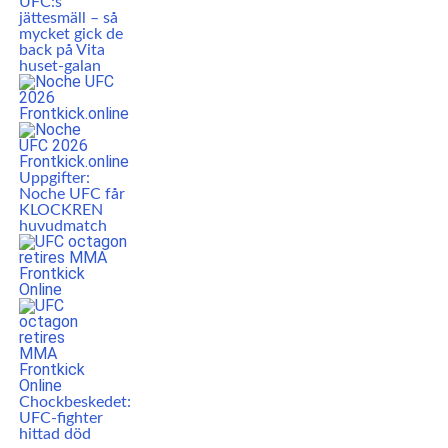
UFC:s
jättesmäll – så
mycket gick de
back på Vita
huset-galan
Uppgifter:
Noche UFC får
KLOCKREN
huvudmatch
Chockbeskedet:
UFC-fighter
hittad död