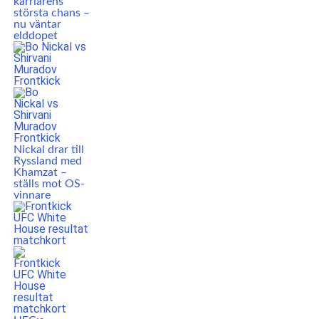
karriärens
största chans –
nu väntar
elddopet
Nickal drar till
Ryssland med
Khamzat –
ställs mot OS-
vinnare