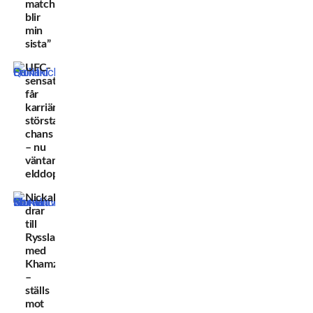
match
blir
min
sista”
UFC-
sensationen
får
karriärens
största
chans
– nu
väntar
elddopet
Nickal
drar
till
Ryssland
med
Khamzat
–
ställs
mot