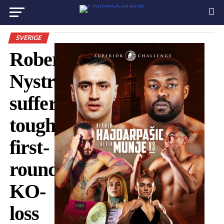
SVERIGE
Robert
Nyström
suffers
tought
first-
round
KO-
loss