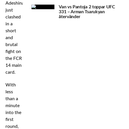
Adeshina
Van vs Pantoja 2 toppar UFC
just
331 – Arman Tsarukyan
återvänder
clashed
in a
short
and
brutal
fight on
the FCR
14 main
card.
With
less
than a
minute
into the
first
round,