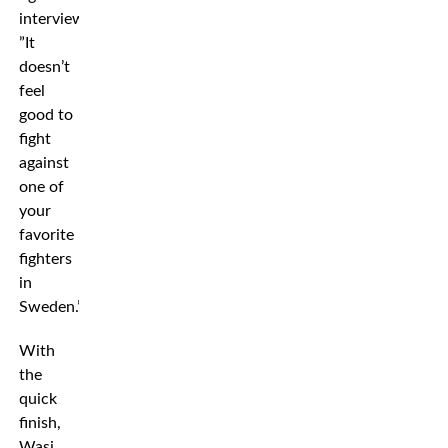
interview.
”It
doesn’t
feel
good to
fight
against
one of
your
favorite
fighters
in
Sweden.”
With
the
quick
finish,
Wasi