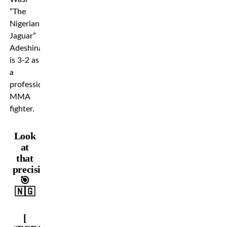
”The
Nigerian
Jaguar”
Adeshina
is 3-2 as
a
professional
MMA
fighter.
Look
at
that
precision
🎯
🇳🇬
[