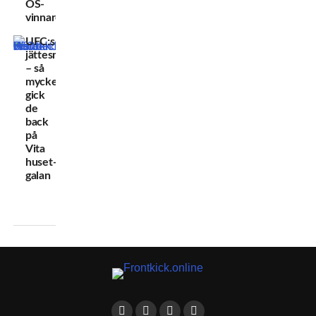
OS-
vinnare
UFC:s
jättesmäll
– så
mycket
gick
de
back
på
Vita
huset-
galan