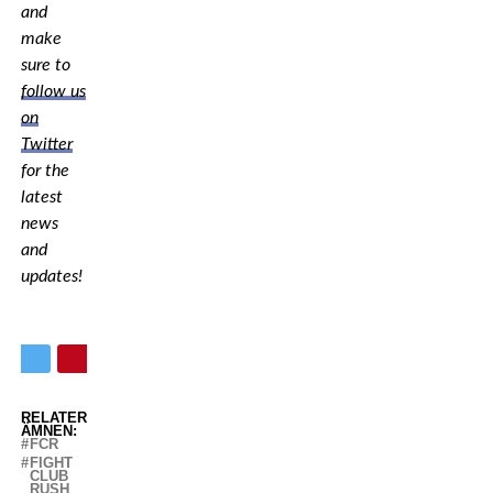
and
make
sure to
follow us
on
Twitter
for the
latest
news
and
updates!
RELATERADE
ÄMNEN:
FCR
FIGHT
CLUB
RUSH