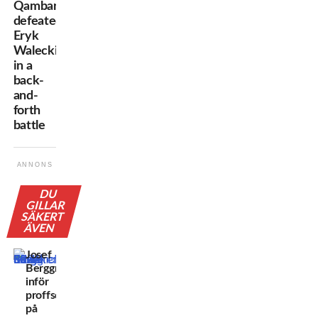
Qambari
defeated
Eryk
Walecki
in a
back-
and-
forth
battle
ANNONS
DU
GILLAR
SÄKERT
ÄVEN
Josef
Berggren
inför
proffsdebuten
på