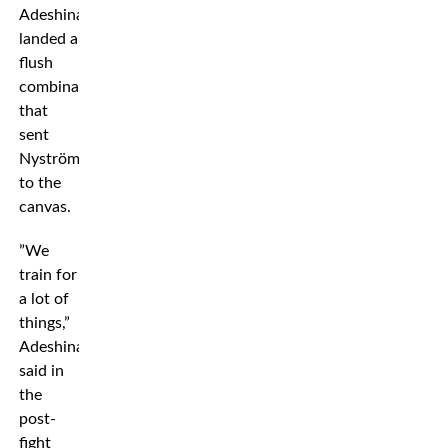
Adeshina
landed a
flush
combination
that
sent
Nyström
to the
canvas.
”We
train for
a lot of
things,”
Adeshina
said in
the
post-
fight