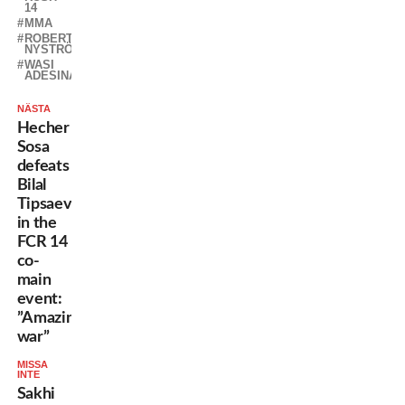
14
MMA
ROBERT
NYSTRÖM
WASI
ADESINA
NÄSTA
Hecher
Sosa
defeats
Bilal
Tipsaev
in the
FCR 14
co-
main
event:
”Amazing
war”
MISSA
INTE
Sakhi