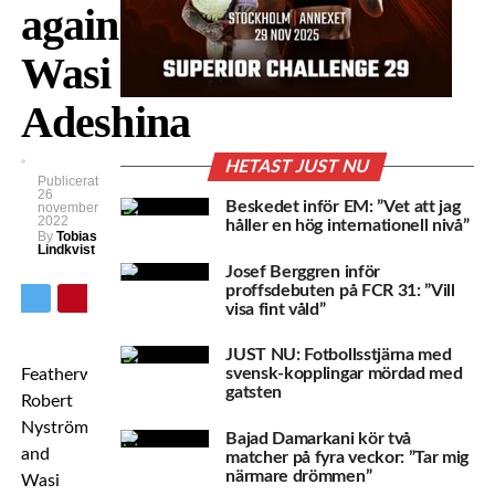
against
Wasi
Adeshina
HETAST JUST NU
Publicerat
26
Beskedet inför EM: ”Vet att jag
november
2022
håller en hög internationell nivå”
By
Tobias
Lindkvist
Josef Berggren inför
proffsdebuten på FCR 31: ”Vill
visa fint våld”
JUST NU: Fotbollsstjärna med
svensk-kopplingar mördad med
Featherweights
gatsten
Robert
Nyström
Bajad Damarkani kör två
and
matcher på fyra veckor: ”Tar mig
närmare drömmen”
Wasi